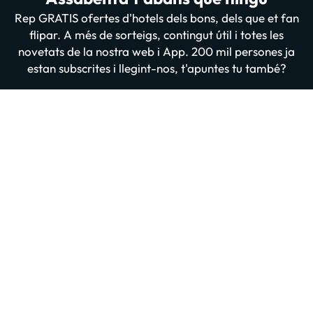
Rep GRATIS ofertes d'hotels dels bons, dels que et fan
flipar. A més de sorteigs, contingut útil i totes les
novetats de la nostra web i App. 200 mil persones ja
estan subscrites i llegint-nos, t'apuntes tu també?
Introdueix el teu email
Apuntar-me GRATIS
En prémer “Donar-me d'alta” confirmes haver llegit i estar d'acord amb
la
Política de Privadesa
Altres iniciatives d'èxit del grup