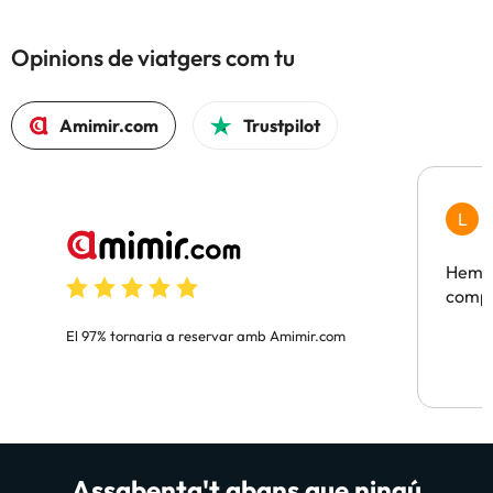
Opinions de viatgers com tu
Amimir.com
Trustpilot
L
F
Hem t
compa
El 97% tornaria a reservar amb Amimir.com
Assabenta't abans que ningú