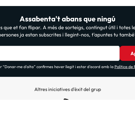
Assabenta't abans que ningú
 que et fan flipar. A més de sorteigs, contingut útil i totes 
persones ja estan subscrites i llegint-nos, t'apuntes tu també
A
 “Donar-me d'alta” confirmes haver llegit i estar d'acord amb la
Política de
Altres iniciatives d'èxit del grup