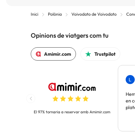
Inici
Polònia
Voivodato de Voivodato
Con
Opinions de viatgers com tu
Amimir.com
Trustpilot
L
Hem 
en c
pla
El 97% tornaria a reservar amb Amimir.com