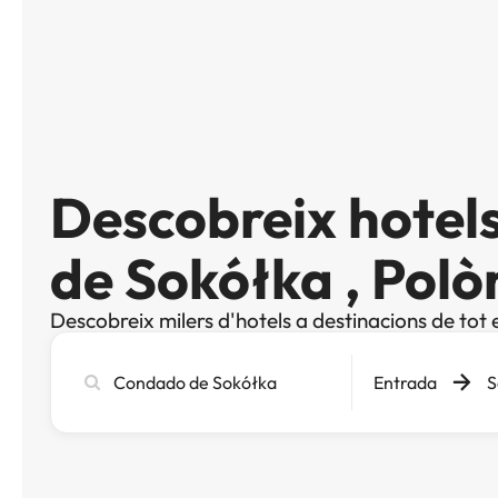
Descobreix hotel
de Sokółka , Polò
Descobreix milers d'hotels a destinacions de tot 
Cerca
Entrada
S
ciutat,
hotel
o
destinació