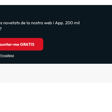
les novetats de la nostra web i App. 200 mil
?
puntar-me GRATIS
 Privadesa