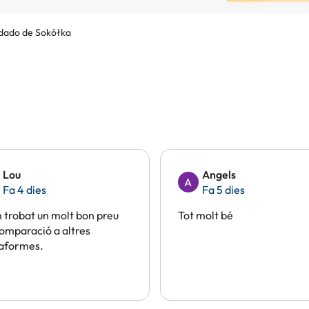
dado de Sokółka
Lou
Angels
A
Fa 4 dies
Fa 5 dies
trobat un molt bon preu
Tot molt bé
omparació a altres
taformes.