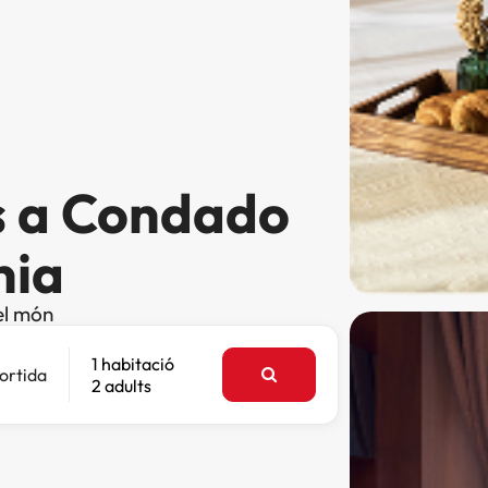
s a Condado
nia
el món
1 habitació
ortida
2 adults