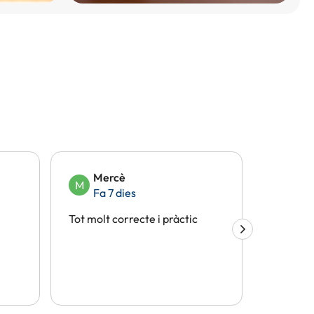
Mercè
Eli
M
E
Fa 7 dies
Fa 1
Tot molt correcte i pràctic
Tot perf