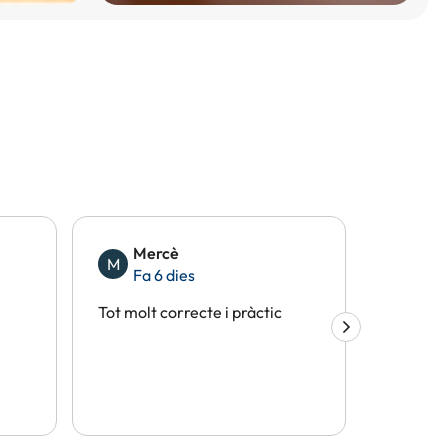
Mercè
Eli
M
E
Fa 6 dies
Fa 
Tot molt correcte i pràctic
Tot perf