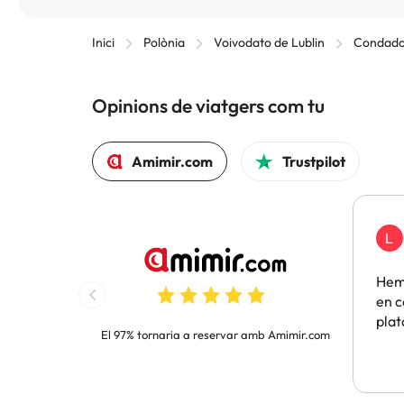
Inici
Polònia
Voivodato de Lublin
Condado
Opinions de viatgers com tu
Amimir.com
Trustpilot
L
Hem 
en c
pla
El 97% tornaria a reservar amb Amimir.com