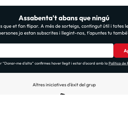
Assabenta't abans que ningú
 que et fan flipar. A més de sorteigs, contingut útil i totes 
persones ja estan subscrites i llegint-nos, t'apuntes tu també
A
 “Donar-me d'alta” confirmes haver llegit i estar d'acord amb la
Política de
Altres iniciatives d'èxit del grup