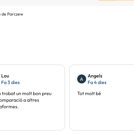
 de Parczew
Lou
Angels
A
Fa 3 dies
Fa 4 dies
trobat un molt bon preu
Tot molt bé
omparació a altres
taformes.