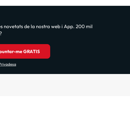
les novetats de la nostra web i App. 200 mil
?
puntar-me GRATIS
 Privadesa