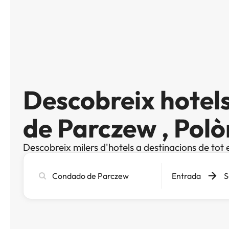
Descobreix hotel
de Parczew , Polò
Descobreix milers d'hotels a destinacions de tot 
Cerca
Entrada
S
ciutat,
hotel
o
destinació