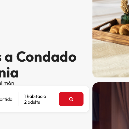
s a Condado
nia
el món
1 habitació
ortida
2 adults