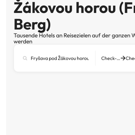
Žákovou horou (F
Berg)
Tausende Hotels an Reisezielen auf der ganzen W
werden
Stadt,
Check-in
Hotel
oder
Reiseziel
eingeben