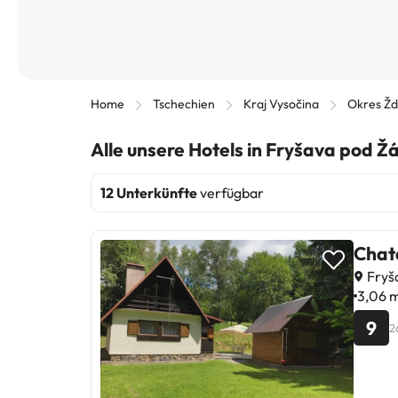
Home
Tschechien
Kraj Vysočina
Okres Žď
Alle unsere Hotels in Fryšava pod Ž
12 Unterkünfte
verfügbar
Chat
Fryša
3,06 m
9
2