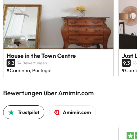
House in the Town Centre
Just L
9.3
9.3
34 Bewertungen
28 
Caminha, Portugal
Caminh
Bewertungen über Amimir.com
Trustpilot
Amimir.com