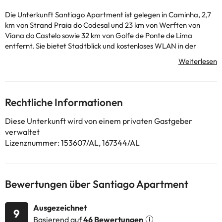
Die Unterkunft Santiago Apartment ist gelegen in Caminha, 2,7
km von Strand Praia do Codesal und 23 km von Werften von
Viana do Castelo sowie 32 km von Golfe de Ponte de Lima
entfernt. Sie bietet Stadtblick und kostenloses WLAN in der
ganzen Unterkunft. Diese Ferienwohnung besteht aus 1
Schlafzimmer, einem Wohnzimmer, einer voll ausgestatteten
Küche mit einem Kühlschrank und einer Kaffeemaschine sowie 1
Badezimmer mit einer Dusche und einem Haartrockner. In dieser
Ferienwohnung werden Handtücher und Bettwäsche angeboten.
Rechtliche Informationen
Heiligtum Santuário de Santa Luzia liegt 27 km von der
Unterkunft Santiago Apartment entfernt, während Santa Tecla
Diese Unterkunft wird von einem privaten Gastgeber
Celtic Village 30 km entfernt ist.
verwaltet
In dieser Unterkunft sind weder
Lizenznummer: 153607/AL, 167344/AL
Junggesellen-/Junggesellinnenabschiede noch ähnliche Feiern
erlaubt. Von einem privaten Gastgeber geführt
Bewertungen über Santiago Apartment
Einige der aufgeführten Leistungen können kostenpflichtig sein.
Die entsprechenden Preise könnt ihr direkt bei der Unterkunft
erfragen. Alle Informationen auf dieser Seite können von der
Ausgezeichnet
9
Unterkunft geändert werden. Wenn ihr Fragen habt, kontaktiert
Basierend auf
46 Bewertungen