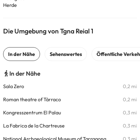
Herde
Die Umgebung von Tgna Reial 1
In der Nähe
Sala Zero
0,2 mi
Roman theatre of Tàrraco
0,2 mi
Kongresszentrum El Palau
0,3 mi
La Fabrica de la Chartreuse
0,3 mi
National Archaeological Museum of Tarragona
0,3 mi