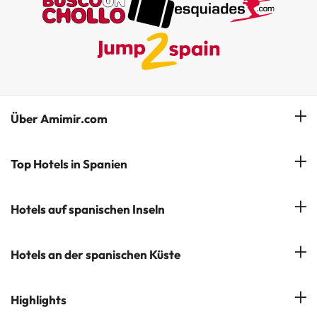
Über Amimir.com
Unser Team
Top Hotels in Spanien
Meine Buchung
Hotels in Salou
Hotels auf spanischen Inseln
Newsletter abonnieren
Hotels in Benidorm
Company Group - ViajesParaTi
Hotels auf Mallorca
Hotels an der spanischen Küste
Hotels in Marbella
Meinungen
Hotels auf Menorca
Hotels in Lloret de Mar
Costa Brava
Highlights
Hotels auf Teneriffa