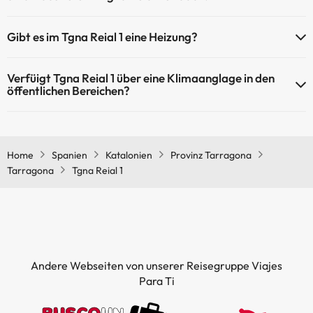
Haustiere sind im Tgna Reial 1 nicht erlaubt.
Gibt es im Tgna Reial 1 eine Heizung?
Ja, Tgna Reial 1 hat eine Heizung in den Gemeinschaftsräumen.
Verfüigt Tgna Reial 1 über eine Klimaanglage in den
öffentlichen Bereichen?
Ja, Tgna Reial 1 hat eine Klimaanlage in den Gemeinschaftsräumen.
Home
Spanien
Katalonien
Provinz Tarragona
Tarragona
Tgna Reial 1
Andere Webseiten von unserer Reisegruppe Viajes
Para Ti