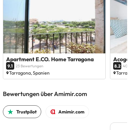
Apartment E.CO. Home Tarragona
Acoged
9.1
8.2
23 Bewertungen
40 
Tarragona, Spanien
Tarrag
Bewertungen über Amimir.com
Trustpilot
Amimir.com