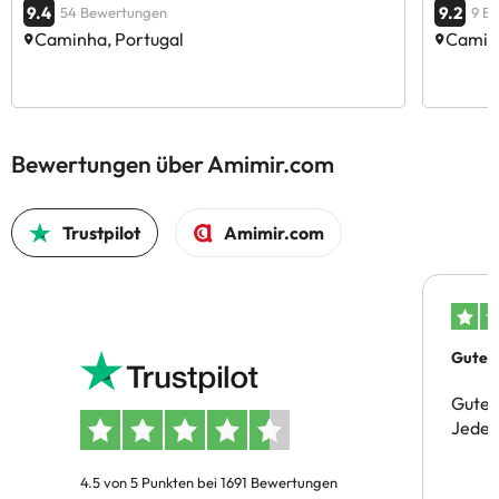
9.4
9.2
54 Bewertungen
9 B
Caminha, Portugal
Caminh
Bewertungen über Amimir.com
Trustpilot
Amimir.com
Gutes 
Gute 
Jeder 
4.5 von 5 Punkten bei 1691 Bewertungen