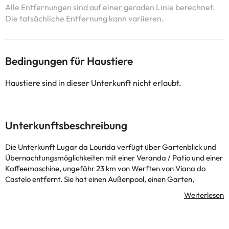
Alle Entfernungen sind auf einer geraden Linie berechnet.
Die tatsächliche Entfernung kann variieren.
Bedingungen für Haustiere
Haustiere sind in dieser Unterkunft nicht erlaubt.
Unterkunftsbeschreibung
Die Unterkunft Lugar da Lourida verfügt über Gartenblick und
Übernachtungsmöglichkeiten mit einer Veranda / Patio und einer
Kaffeemaschine, ungefähr 23 km von Werften von Viana do
Castelo entfernt. Sie hat einen Außenpool, einen Garten,
Poolblick und kostenloses WLAN in der ganzen Unterkunft. Dieses
Ferienhaus mit einer Terrasse und Bergblick bietet 3
Schlafzimmer, ein Wohnzimmer, einen Flachbild-TV, eine gut
ausgestattete Küche mit einem Kühlschrank und einem