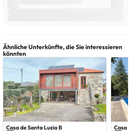
Ähnliche Unterkünfte, die Sie interessieren
könnten
Casa de Santa Luzia B
Casa d