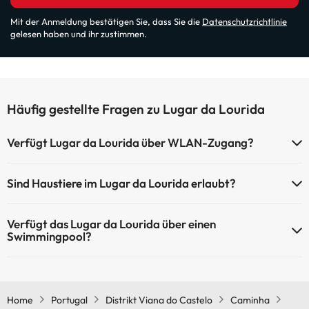
Mit der Anmeldung bestätigen Sie, dass Sie die
Datenschutzrichtlinie
gelesen haben und ihr zustimmen.
Häufig gestellte Fragen zu Lugar da Lourida
Verfügt Lugar da Lourida über WLAN-Zugang?
Lugar da Lourida verfügt über WLAN-Zugang.
Sind Haustiere im Lugar da Lourida erlaubt?
Haustiere sind im Lugar da Lourida nicht erlaubt.
Verfügt das Lugar da Lourida über einen
Swimmingpool?
Ja, Lugar da Lourida verfügt über ein Schwimmbad (dieser Service
ist eventuell gebührenpflichtig). Hier finden Sie weitere
Informationen über das Schwimmbad und andere Einrichtungen.
Home
Portugal
Distrikt Viana do Castelo
Caminha