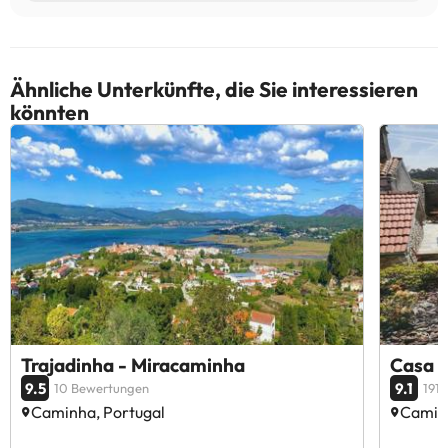
Ähnliche Unterkünfte, die Sie interessieren
könnten
Trajadinha - Miracaminha
Casa d
9.5
9.1
10 Bewertungen
191
Caminha, Portugal
Caminh