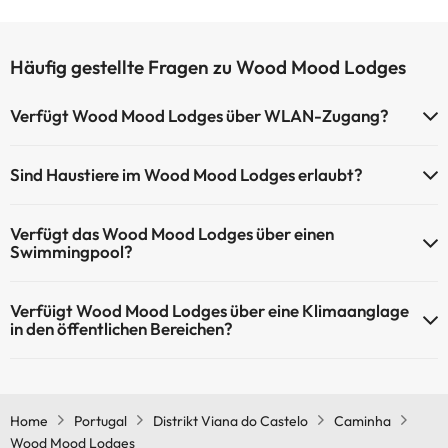
Häufig gestellte Fragen zu Wood Mood Lodges
Verfügt Wood Mood Lodges über WLAN-Zugang?
Wood Mood Lodges verfügt über WLAN-Zugang.
Sind Haustiere im Wood Mood Lodges erlaubt?
Haustiere sind im Wood Mood Lodges nicht erlaubt.
Verfügt das Wood Mood Lodges über einen
Swimmingpool?
Ja, Wood Mood Lodges verfügt über ein Schwimmbad (dieser
Verfüigt Wood Mood Lodges über eine Klimaanglage
Service ist eventuell gebührenpflichtig). Hier finden Sie weitere
in den öffentlichen Bereichen?
Informationen über das Schwimmbad und andere Einrichtungen.
Ja, Wood Mood Lodges hat eine Klimaanlage in den
Außenpool (Sommersaison)
Gemeinschaftsräumen.
Home
Portugal
Distrikt Viana do Castelo
Caminha
Wood Mood Lodges