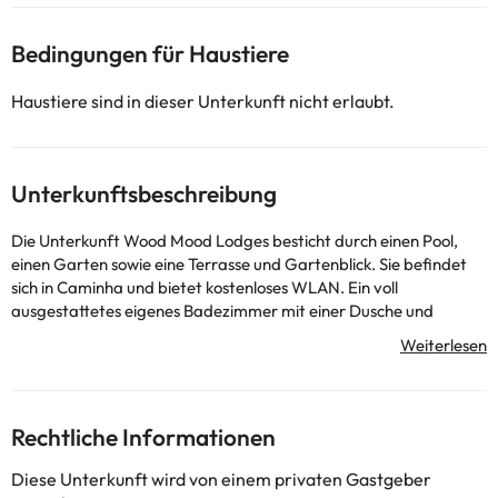
Bedingungen für Haustiere
Haustiere sind in dieser Unterkunft nicht erlaubt.
Unterkunftsbeschreibung
Die Unterkunft Wood Mood Lodges besticht durch einen Pool,
einen Garten sowie eine Terrasse und Gartenblick. Sie befindet
sich in Caminha und bietet kostenloses WLAN. Ein voll
ausgestattetes eigenes Badezimmer mit einer Dusche und
kostenlosen Pflegeprodukten ist vorhanden. Strand Praia de
Moledo liegt 1,9 km von der Unterkunft Wood Mood Lodges
entfernt, während Werften von Viana do Castelo 21 km von der
Unterkunft entfernt ist.
In dieser Unterkunft sind weder
Rechtliche Informationen
Junggesellen-/Junggesellinnenabschiede noch ähnliche Feiern
erlaubt.
Diese Unterkunft wird von einem privaten Gastgeber