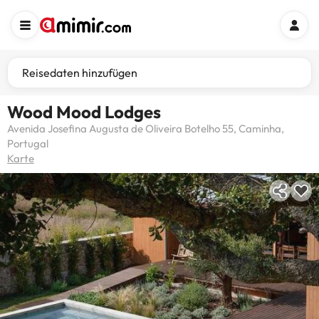
Reisedaten hinzufügen
Wood Mood Lodges
Avenida Josefina Augusta de Oliveira Botelho 55, Caminha,
Portugal
Karte