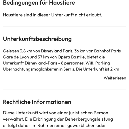
Bedingungen für Haustiere
Haustiere sind in dieser Unterkunft nicht erlaubt.
Unterkunftsbeschreibung
Gelegen 3,8 km von Disneyland Paris, 36 km von Bahnhof Paris
Gare de Lyon und 37 km von Opéra Bastille, bietet die
Unterkunft Disneyland-Paris - 8 personnes, Wifi, Parking
Übernachtungsmöglichkeiten in Serris. Die Unterkunft ist 2 km
von Val d'Europe RER Station entfernt und die Gäste profitieren
von kostenlosem WLAN und einem Privatparkplatz, die vor Ort
verfügbar sind. Diese Ferienwohnung mit einem Balkon und
Gartenblick hat 2 Schlafzimmer, ein Wohnzimmer, einen
Flachbild-TV, eine gut ausgestattete Küche mit einem
Rechtliche Informationen
Kühlschrank und einem Ofen sowie 1 Badezimmer mit einer
Badewanne. Notre Dame de Paris liegt 38 km von der Unterkunft
Diese Unterkunft wird von einer juristischen Person
Disneyland-Paris - 8 personnes, Wifi, Parking entfernt, während
verwaltet. Die Erbringung der Beherbergungsleistung
Sainte-Chapelle 38 km von der Unterkunft entfernt ist. Der
erfolgt daher im Rahmen einer gewerblichen oder