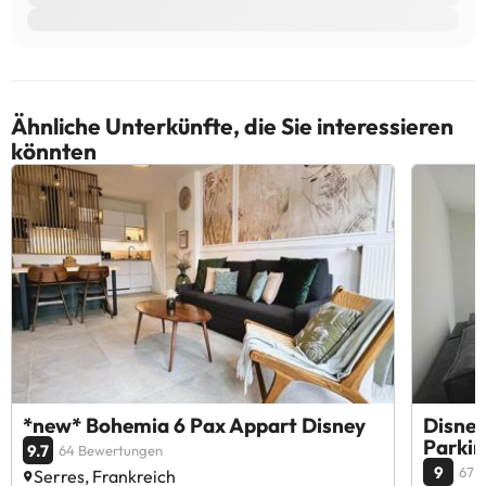
Ähnliche Unterkünfte, die Sie interessieren
könnten
*new* Bohemia 6 Pax Appart Disney
Disney
Parkin
9.7
64 Bewertungen
9
67 
Serres, Frankreich