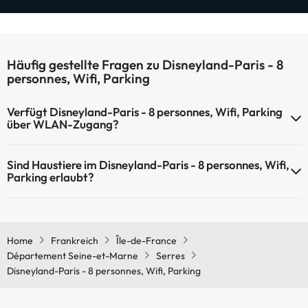
Häufig gestellte Fragen zu Disneyland-Paris - 8
personnes, Wifi, Parking
Verfügt Disneyland-Paris - 8 personnes, Wifi, Parking
über WLAN-Zugang?
Disneyland-Paris - 8 personnes, Wifi, Parking verfügt über WLAN-
Sind Haustiere im Disneyland-Paris - 8 personnes, Wifi,
Zugang.
Parking erlaubt?
Haustiere sind im Disneyland-Paris - 8 personnes, Wifi, Parking nicht
erlaubt.
Home
Frankreich
Île-de-France
Département Seine-et-Marne
Serres
Disneyland-Paris - 8 personnes, Wifi, Parking