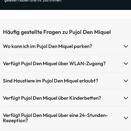
gelesen haben und ihr zustimmen.
Häufig gestellte Fragen zu Pujol Den Miquel
Wo kann ich im Pujol Den Miquel parken?
Das Pujol Den Miquel bietet die folgenden Parkmöglichkeiten (je
Verfügt Pujol Den Miquel über WLAN-Zugang?
nach Verfügbarkeit):
Pujol Den Miquel bietet kostenpflichtigen WLAN-Zugang.
Kostenpflichtige Tiefgarage
Sind Haustiere im Pujol Den Miquel erlaubt?
Die Website Pujol Den Miquel verfügt über ein Internet-Café.
Kostenpflichtiger Parkplatz im Freien
Haustiere sind im Pujol Den Miquel auf Anfrage und nach Bezahlung
Verfügt Pujol Den Miquel über Kinderbetten?
im Hotel erlaubt. Prüfen Sie die Bedingungen.
Pujol Den Miquel verfügt über kostenpflichtige Kinderbetten, diese
Verfügt Pujol Den Miquel über eine 24-Stunden-
werden vor Ort bezahlt (bitte vor Reiseantritt anfragen).
Rezeption?