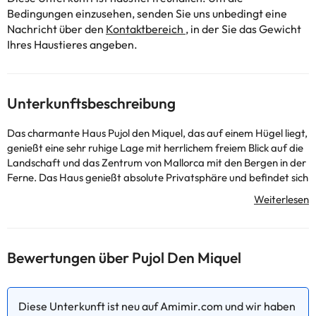
Bedingungen einzusehen, senden Sie uns unbedingt eine
Nachricht über den
Kontaktbereich
, in der Sie das Gewicht
Ihres Haustieres angeben.
Unterkunftsbeschreibung
Das charmante Haus Pujol den Miquel, das auf einem Hügel liegt,
genießt eine sehr ruhige Lage mit herrlichem freiem Blick auf die
Landschaft und das Zentrum von Mallorca mit den Bergen in der
Ferne. Das Haus genießt absolute Privatsphäre und befindet sich
in einer kleinen Gruppe von drei Häusern. Pujol den Miquel ist ein
wunderschönes Landhaus, das komplett in einem schönen
traditionellen rustikalen Stil renoviert wurde. Das Haus, das viel
natürliches Licht genießt, hat typische Holzbalkendecken und
eine schöne, teilweise mit Stein verkleidete Originalfassade. Von
Bewertungen über Pujol Den Miquel
der doppelt hohen und sehr hellen Diele gelangt man in einen
offenen Raum, in dem sich das Wohnzimmer und die Küche
befinden. Die Küche ist gut ausgestattet und hat einen Tisch für
Diese Unterkunft ist neu auf Amimir.com und wir haben
Mahlzeiten. Vom gemütlichen Wohnzimmer hat man direkten