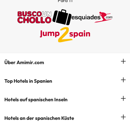
Para Ti
Über Amimir.com
Unser Team
Top Hotels in Spanien
Meine Buchung
Hotels in Salou
Hotels auf spanischen Inseln
Newsletter abonnieren
Hotels in Benidorm
Company Group - ViajesParaTi
Hotels auf Mallorca
Hotels an der spanischen Küste
Hotels in Marbella
Meinungen
Hotels auf Menorca