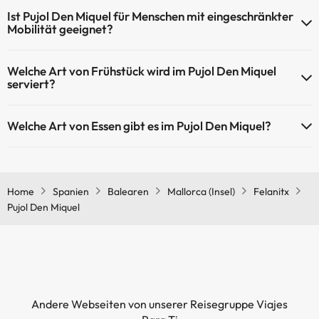
Ja, Pujol Den Miquel hat eine 24-Stunden-Rezeption.
Ist Pujol Den Miquel für Menschen mit eingeschränkter
Mobilität geeignet?
Ja, Pujol Den Miquel ist für Menschen mit eingeschränkter Mobilität
Welche Art von Frühstück wird im Pujol Den Miquel
geeignet.
serviert?
Wenn Sie im Pujol Den Miquel übernachten, können Sie ein
Welche Art von Essen gibt es im Pujol Den Miquel?
Frühstücksbuffet genießen.
Bei einem Aufenthalt im Pujol Den Miquel können Sie ein Buffet
genießen.
Home
Spanien
Balearen
Mallorca (Insel)
Felanitx
Pujol Den Miquel
Andere Webseiten von unserer Reisegruppe Viajes