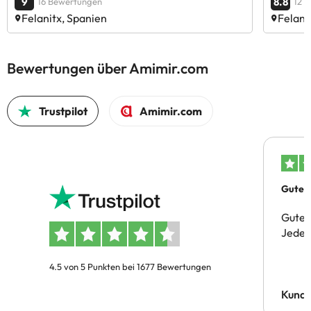
9
8.8
16 Bewertungen
12 
Felanitx, Spanien
Felani
Bewertungen über Amimir.com
Trustpilot
Amimir.com
Gutes 
Gute 
Jeder 
4.5 von 5 Punkten bei 1677 Bewertungen
Kund