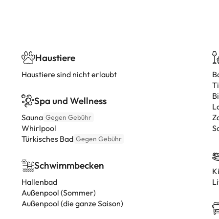
Haustiere
Haustiere sind nicht erlaubt
B
T
Bi
Spa und Wellness
L
Sauna
Z
Gegen Gebühr
Whirlpool
S
Türkisches Bad
Gegen Gebühr
Schwimmbecken
K
Hallenbad
L
Außenpool (Sommer)
Außenpool (die ganze Saison)