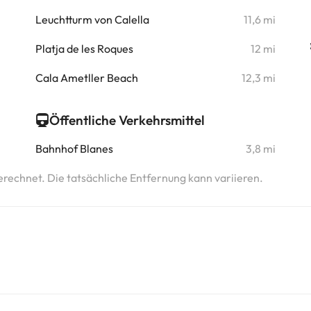
i
Leuchtturm von Calella
11,6 mi
i
Platja de les Roques
12 mi
i
Cala Ametller Beach
12,3 mi
Öffentliche Verkehrsmittel
Bahnhof Blanes
3,8 mi
erechnet. Die tatsächliche Entfernung kann variieren.