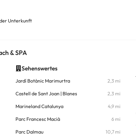
 der Unterkunft
ach & SPA
Sehenswertes
i
Jardí Botànic Marimurtra
2,3 mi
i
Castell de Sant Joan | Blanes
2,3 mi
i
Marineland Catalunya
4,9 mi
i
Parc Francesc Macià
6 mi
i
Parc Dalmau
10,7 mi