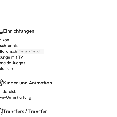
Einrichtungen
alkon
ischtennis
llardtisch
Gegen Gebühr
ounge mit TV
ona de Juegos
olarium
Kinder und Animation
inderclub
ive-Unterhaltung
Transfers / Transfer