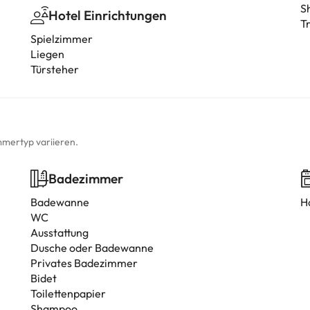
S
Hotel Einrichtungen
T
Spielzimmer
Liegen
Türsteher
mmertyp variieren.
Badezimmer
Badewanne
H
WC
Ausstattung
Dusche oder Badewanne
Privates Badezimmer
Bidet
Toilettenpapier
Shampoo