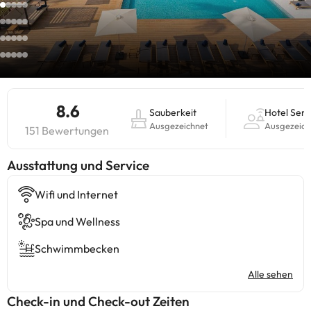
8.6
Sauberkeit
Hotel Serv
Ausgezeichnet
Ausgezeich
151 Bewertungen
​Ausstattung und Service
Wifi und Internet
Spa und Wellness
Schwimmbecken
Alle sehen
Check-in und Check-out Zeiten