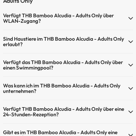
Adults Only
Verfügt THB Bamboo Alcudia - Adults Only über
WLAN-Zugang?
THB Bamboo Alcudia - Adults Only verfügt über WLAN-Zugang.
Sind Haustiere im THB Bamboo Alcudia - Adults Only
erlaubt?
Haustiere sind im THB Bamboo Alcudia - Adults Only nicht erlaubt.
Verfügt das THB Bamboo Alcudia - Adults Only über
einen Swimmingpool?
Ja, THB Bamboo Alcudia - Adults Only verfügt über ein
Was kann ich im THB Bamboo Alcudia - Adults Only
Schwimmbad (dieser Service ist eventuell gebührenpflichtig). Hier
unternehmen?
finden Sie weitere Informationen über das Schwimmbad und
andere Einrichtungen.
THB Bamboo Alcudia - Adults Only bietet die folgenden Aktivitäten
Verfügt THB Bamboo Alcudia - Adults Only über eine
an (einige davon können kostenpflichtig sein):
Außenpool (Sommersaison)
24-Stunden-Rezeption?
Außenpool (ganzjährig)
Masseur
Ja, THB Bamboo Alcudia - Adults Only hat eine 24-Stunden-
Gibt es im THB Bamboo Alcudia - Adults Only eine
Rezeption.