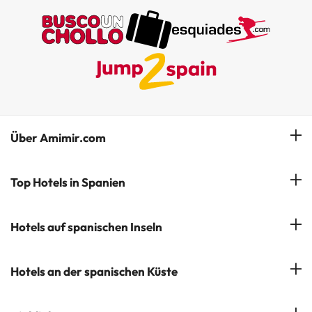
Über Amimir.com
Unser Team
Top Hotels in Spanien
Meine Buchung
Hotels in Salou
Hotels auf spanischen Inseln
Newsletter abonnieren
Hotels in Benidorm
Company Group - ViajesParaTi
Hotels auf Mallorca
Hotels an der spanischen Küste
Hotels in Marbella
Meinungen
Hotels auf Menorca
Hotels in Lloret de Mar
Costa Brava