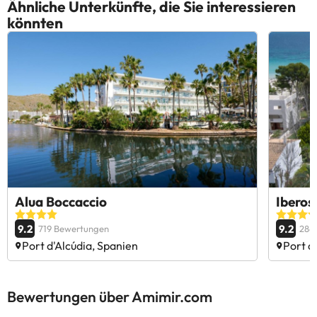
Ähnliche Unterkünfte, die Sie interessieren
könnten
Alua Boccaccio
Iberos
9.2
9.2
719 Bewertungen
286
Port d'Alcúdia, Spanien
Port d
Bewertungen über Amimir.com