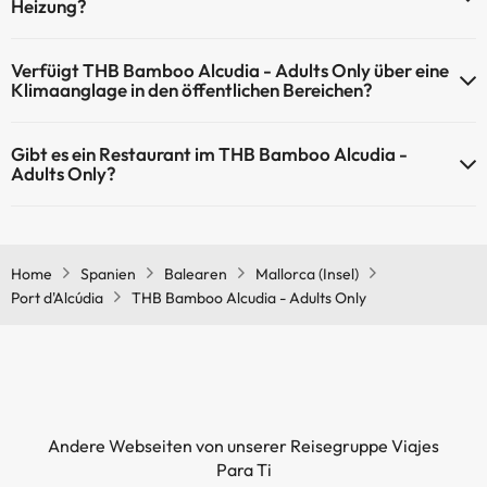
Heizung?
Ja, THB Bamboo Alcudia - Adults Only hat eine Heizung in den
Verfüigt THB Bamboo Alcudia - Adults Only über eine
Gemeinschaftsräumen.
Klimaanglage in den öffentlichen Bereichen?
Ja, THB Bamboo Alcudia - Adults Only hat eine Klimaanlage in den
Gibt es ein Restaurant im THB Bamboo Alcudia -
Gemeinschaftsräumen.
Adults Only?
Ja, THB Bamboo Alcudia - Adults Only hat ein Restaurant.
Home
Spanien
Balearen
Mallorca (Insel)
Port d'Alcúdia
THB Bamboo Alcudia - Adults Only
Andere Webseiten von unserer Reisegruppe Viajes
Para Ti