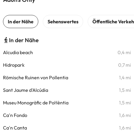
In der Nähe
Alcudia beach
0,4 mi
Hidropark
0,7 mi
Römische Ruinen von Pollentia
1,4 mi
Sant Jaume d'Alcúdia
1,5 mi
Museu Monogràfic de Pol·lèntia
1,5 mi
Ca'n Fondo
1,6 mi
Ca'n Canta
1,6 mi