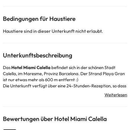
Bedingungen für Haustiere
Haustiere sind in dieser Unterkunft nicht erlaubt.
Unterkunftsbeschreibung
Das
Hotel Miami Calella
befindet sich in der schönen Stadt
Calella, im Maresme, Provinz Barcelona. Der Strand Playa Gran
ist nur etwas mehr als 600 m entfernt :)
Die Unterkunft verfügt über eine 24-Stunden-Rezeption, so dass
Sie jederzeit bedient werden können, Klimaanlage und Heizung
sowie kostenloses WLAN und einen überdachten Parkplatz
(Gebühr).
In der Sommersaison können Sie sich in der Sonne entspannen und
sich im Außenpool abkühlen, toll!
Bewertungen über Hotel Miami Calella
Das Zimmer verfügt über Klimaanlage und Heizung, kostenloses
WLAN, Fernseher, Telefon, Schreibtisch und ein komplettes Bad