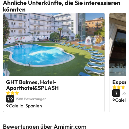
Ähnliche Unterkünfte, die Sie interessieren
könnten
GHT Balmes, Hotel-
Espany
Aparthotel&SPLASH
7
365
7.9
1588 Bewertungen
Calell
Calella, Spanien
Bewertungen über Amimir.com