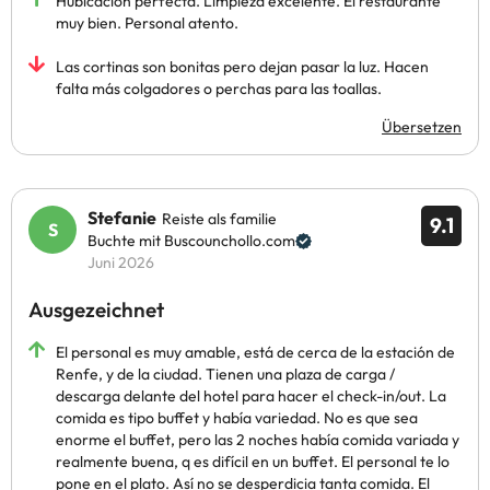
Hubicacion perfecta. Limpieza excelente. El restaurante
muy bien. Personal atento.
Las cortinas son bonitas pero dejan pasar la luz. Hacen
falta más colgadores o perchas para las toallas.
Übersetzen
Stefanie
Reiste als familie
9.1
Buchte mit Buscounchollo.com
Juni 2026
Ausgezeichnet
El personal es muy amable, está de cerca de la estación de
Renfe, y de la ciudad. Tienen una plaza de carga /
descarga delante del hotel para hacer el check-in/out. La
comida es tipo buffet y había variedad. No es que sea
enorme el buffet, pero las 2 noches había comida variada y
realmente buena, q es difícil en un buffet. El personal te lo
pone en el plato. Así no se desperdicia tanta comida. El