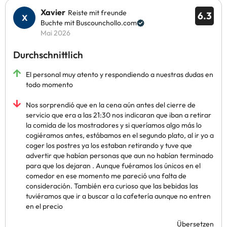
Xavier
Reiste mit freunde
6.3
Buchte mit Buscounchollo.com
Mai 2026
Durchschnittlich
El personal muy atento y respondiendo a nuestras dudas en
todo momento
Nos sorprendió que en la cena aún antes del cierre de
servicio que era a las 21:30 nos indicaran que iban a retirar
la comida de los mostradores y si queríamos algo más lo
cogiéramos antes, estábamos en el segundo plato, al ir yo a
coger los postres ya los estaban retirando y tuve que
advertir que habían personas que aun no habían terminado
para que los dejaran . Aunque fuéramos los únicos en el
comedor en ese momento me pareció una falta de
consideración. También era curioso que las bebidas las
tuviéramos que ir a buscar a la cafetería aunque no entren
en el precio
Übersetzen