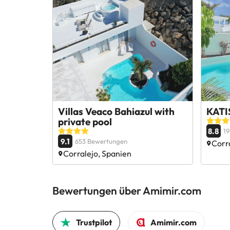
Villas Veaco Bahiazul with
KATIS
private pool
8.8
1
9.1
653 Bewertungen
Corr
Corralejo, Spanien
Bewertungen über Amimir.com
Trustpilot
Amimir.com