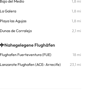
Bajo del Medio
1,8 mi
La Galera
1,8 mi
Playa las Agujas
1,8 mi
Dunas de Corralejo
2,1 mi
Nahegelegene Flughäfen
Flughafen Fuerteventura (FUE)
18 mi
Lanzarote Flughafen (ACE- Arrecife)
23,1 mi