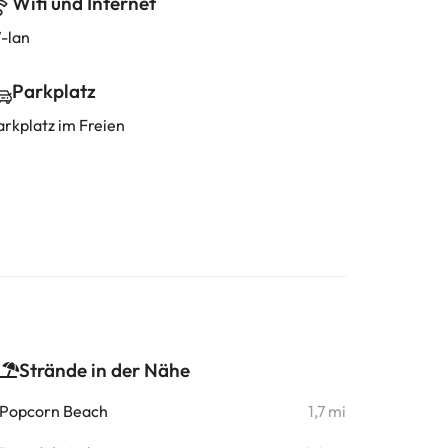
Wifi und Internet
-lan
Parkplatz
arkplatz im Freien
Strände in der Nähe
Popcorn Beach
1,7 mi