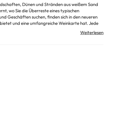
landschaften, Dünen und Stränden aus weißem Sand
nt, wo Sie die Überreste eines typischen
 und Geschäften suchen, finden sich in den neueren
nbietet und eine umfangreiche Weinkarte hat. Jede
em großen Pool. Sie können sich privat abkühlen oder
unft erfragen. Alle Informationen auf dieser Seite