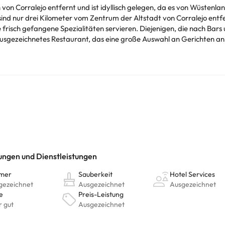
von Corralejo entfernt und ist idyllisch gelegen, da es von Wüsten
nd nur drei Kilometer vom Zentrum der Altstadt von Corralejo entfer
e frisch gefangene Spezialitäten servieren. Diejenigen, die nach Bars
ausgezeichnetes Restaurant, das eine große Auswahl an Gerichten a
nfter Beleuchtung dekoriert und öffnet sich zu einer Terrasse mit ein
wie die Regenduschen genießen.
chtig sein. Die entsprechenden Preise könnt ihr direkt bei der Unterk
r Fragen habt, kontaktiert uns.