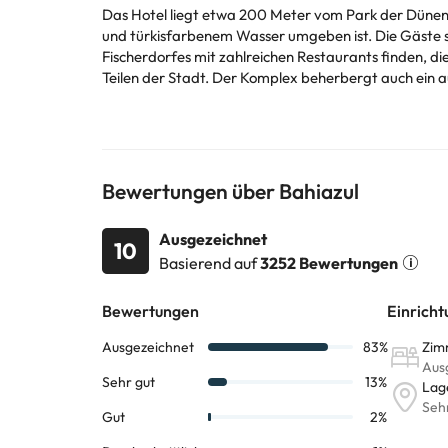
Das Hotel liegt etwa 200 Meter vom Park der Dünen 
und türkisfarbenem Wasser umgeben ist. Die Gäste si
Fischerdorfes mit zahlreichen Restaurants finden, di
Teilen der Stadt. Der Komplex beherbergt auch ein 
der weißen Villen ist elegant mit hohen Bögen und sa
den Whirlpool, die finnische und türkische Sauna so
Einige der aufgeführten Leistungen können kostenpfli
Bewertungen über Bahiazul
können von der Unterkunft geändert werden. Wenn ih
Ausgezeichnet
10
Basierend auf
3252 Bewertungen