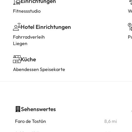
Einrichtungen
Fitnessstudio
W
Hotel Einrichtungen
Fahrradverleih
P
Liegen
Küche
Abendessen Speisekarte
Sehenswertes
i
Faro de Tostón
8,6 mi