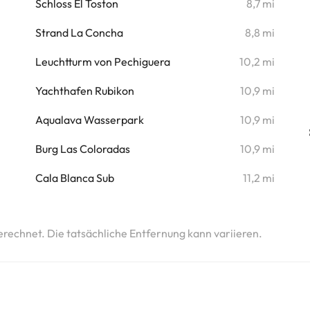
i
Schloss El Toston
8,7 mi
i
Strand La Concha
8,8 mi
Leuchtturm von Pechiguera
10,2 mi
Yachthafen Rubikon
10,9 mi
Aqualava Wasserpark
10,9 mi
Burg Las Coloradas
10,9 mi
Cala Blanca Sub
11,2 mi
erechnet. Die tatsächliche Entfernung kann variieren.