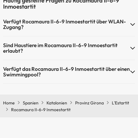
Häufig gestellte Fragen zu Rocamaura II-6-9
Inmoestartit
Verfügt Rocamaura II-6-9 Inmoestartit über WLAN-
Zugang?
Rocamaura II-6-9 Inmoestartit verfügt über WLAN-Zugang.
Sind Haustiere im Rocamaura II-6-9 Inmoestartit
erlaubt?
Haustiere sind im Rocamaura II-6-9 Inmoestartit nicht erlaubt.
Verfügt das Rocamaura II-6-9 Inmoestartit über einen
Swimmingpool?
Ja, Rocamaura II-6-9 Inmoestartit verfügt über ein Schwimmbad
(dieser Service ist eventuell gebührenpflichtig). Hier finden Sie
weitere Informationen über das Schwimmbad und andere
Home
Spanien
Katalonien
Provinz Girona
L'Estartit
Einrichtungen.
Rocamaura II-6-9 Inmoestartit
Außenpool (Sommersaison)