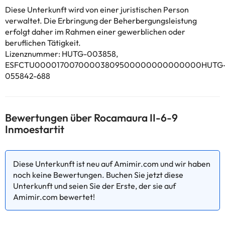
Unterkunft Handtücher und Bettwäsche gegen Aufpreis bieten.
Diese Unterkunft wird von einer juristischen Person
Teatre-Museu Dalí liegt 42 km von der Unterkunft Rocamaura II-
verwaltet. Die Erbringung der Beherbergungsleistung
6-9 inmoestartit entfernt, während Golfplatz Peralada 50 km
erfolgt daher im Rahmen einer gewerblichen oder
entfernt ist. Der nächstgelegene Flughafen ist der Flughafen
beruflichen Tätigkeit.
Girona-Costa Brava, 56 km von der Unterkunft Rocamaura II-6-
Lizenznummer: HUTG-003858,
9 inmoestartit entfernt.
ESFCTU00001700700003809500000000000000HUTG
In dieser Unterkunft sind weder
055842-688
Junggesellen-/Junggesellinnenabschiede noch ähnliche Feiern
erlaubt.
Bewertungen über Rocamaura II-6-9
Einige der aufgeführten Leistungen können kostenpflichtig sein.
Inmoestartit
Die entsprechenden Preise könnt ihr direkt bei der Unterkunft
erfragen. Alle Informationen auf dieser Seite können von der
Unterkunft geändert werden. Wenn ihr Fragen habt, kontaktiert
uns.
Diese Unterkunft ist neu auf Amimir.com und wir haben
noch keine Bewertungen. Buchen Sie jetzt diese
Unterkunft und seien Sie der Erste, der sie auf
Amimir.com bewertet!