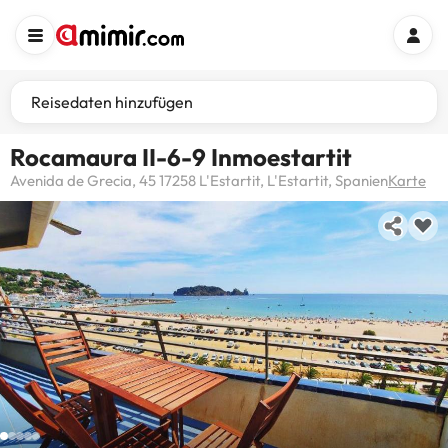
Reisedaten hinzufügen
Rocamaura II-6-9 Inmoestartit
Avenida de Grecia, 45 17258 L'Estartit, L'Estartit, Spanien
Karte