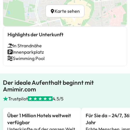
Karte sehen
Highlights der Unterkunft
In Strandnähe
Innenparkplatz
Swimming Pool
Der ideale Aufenthalt beginnt mit
Amimir.com
Trustpilot
4.5/5
Über 1 Million Hotels weltweit
Für Sie da – 24/7, 3
verfügbar
Jahr
Unterkünfte auf der ganzen Welt,
Echte Menschen, imm