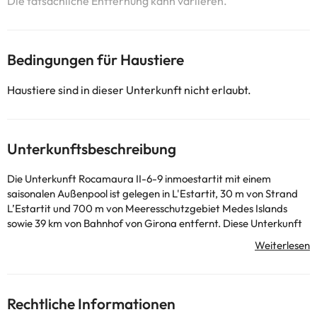
Die tatsächliche Entfernung kann variieren.
Bedingungen für Haustiere
Haustiere sind in dieser Unterkunft nicht erlaubt.
Unterkunftsbeschreibung
Die Unterkunft Rocamaura II-6-9 inmoestartit mit einem
saisonalen Außenpool ist gelegen in L'Estartit, 30 m von Strand
L’Estartit und 700 m von Meeresschutzgebiet Medes Islands
sowie 39 km von Bahnhof von Girona entfernt. Diese Unterkunft
direkt am Strand bietet Zugang zu einem Balkon, kostenlosen
Privatparkplätzen und kostenlosem WLAN. Diese Ferienwohnung
mit einer Terrasse und Meerblick verfügt über 2 Schlafzimmer,
ein Wohnzimmer, einen Flachbild-TV, eine gut ausgestattete
Küche mit einem Kühlschrank und einem Ofen sowie 1
Rechtliche Informationen
Badezimmer mit einer Dusche. Für zusätzlichen Komfort kann die