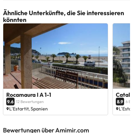
Ähnliche Unterkünfte, die Sie interessieren
könnten
Rocamaura I A 1-1
Catalo
9.6
8.9
12 Bewertungen
6 B
L'Estartit, Spanien
L'Esta
Bewertungen über Amimir.com