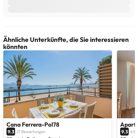
Ähnliche Unterkünfte, die Sie interessieren
könnten
Cana Ferrera-Pol78
Apart
9.3
9.3
21 Bewertungen
6 B