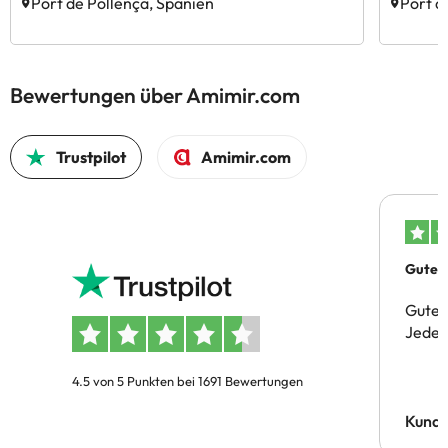
Port de Pollença, Spanien
Port d
Bewertungen über Amimir.com
Trustpilot
Amimir.com
Gutes 
Gute 
Jeder 
4.5 von 5 Punkten bei 1691 Bewertungen
Kund