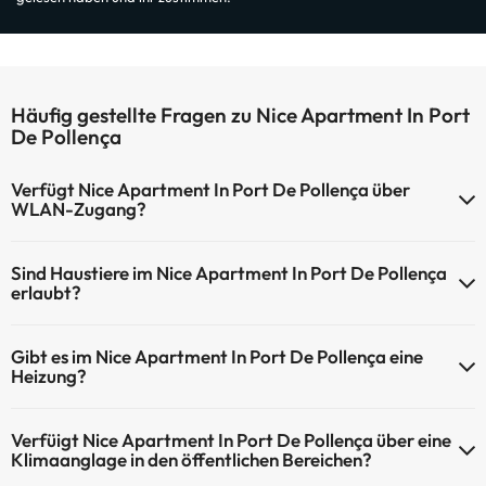
Häufig gestellte Fragen zu Nice Apartment In Port
De Pollença
Verfügt Nice Apartment In Port De Pollença über
WLAN-Zugang?
Nice Apartment In Port De Pollença verfügt über WLAN-Zugang.
Sind Haustiere im Nice Apartment In Port De Pollença
erlaubt?
Haustiere sind im Nice Apartment In Port De Pollença nicht erlaubt.
Gibt es im Nice Apartment In Port De Pollença eine
Heizung?
Ja, Nice Apartment In Port De Pollença hat eine Heizung in den
Verfüigt Nice Apartment In Port De Pollença über eine
Gemeinschaftsräumen.
Klimaanglage in den öffentlichen Bereichen?