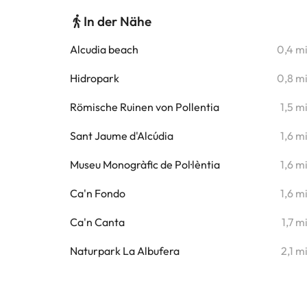
In der Nähe
Alcudia beach
0,4 m
Hidropark
0,8 m
Römische Ruinen von Pollentia
1,5 m
Sant Jaume d'Alcúdia
1,6 m
Museu Monogràfic de Pol·lèntia
1,6 m
Ca'n Fondo
1,6 m
Ca'n Canta
1,7 m
Naturpark La Albufera
2,1 m