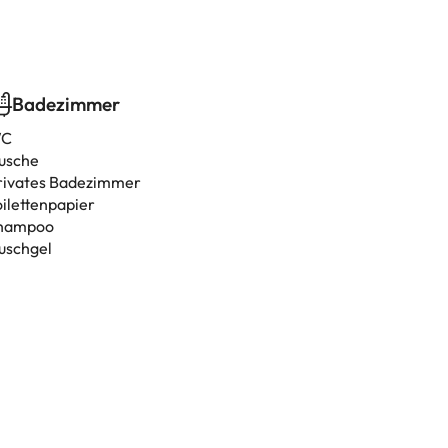
Badezimmer
C
usche
rivates Badezimmer
oilettenpapier
hampoo
uschgel