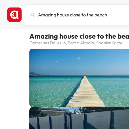
Stadt,
Hotel
oder
Reiseziel
Amazing house close to the be
eingeben
Carrer ses Dàlies, 6, Port d'Alcúdia, Spanien
Karte