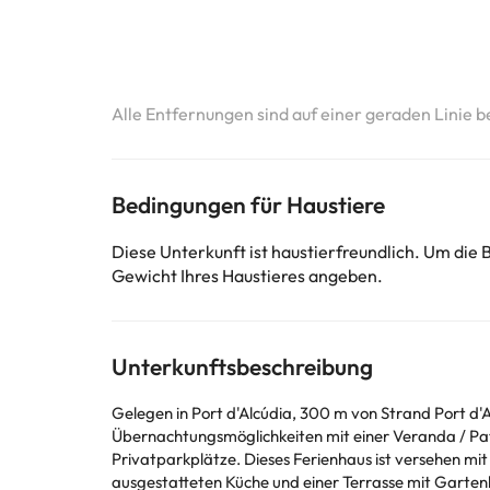
Alle Entfernungen sind auf einer geraden Linie b
Bedingungen für Haustiere
Diese Unterkunft ist haustierfreundlich. Um die
Gewicht Ihres Haustieres angeben.
Unterkunftsbeschreibung
Gelegen in Port d'Alcúdia, 300 m von Strand Port d'A
Übernachtungsmöglichkeiten mit einer Veranda / Pat
Privatparkplätze. Dieses Ferienhaus ist versehen mit 4 Schlafzimmern, 2 Badezimmern, Bettwäsche, Handtüchern, einem Flachbild-TV, einem Essbereich, einer voll
ausgestatteten Küche und einer Terrasse mit Gartenblick. In der Unterkunft Amazing house close to the beach können Gäste einen Whirlpool nutzen. Altstadt v