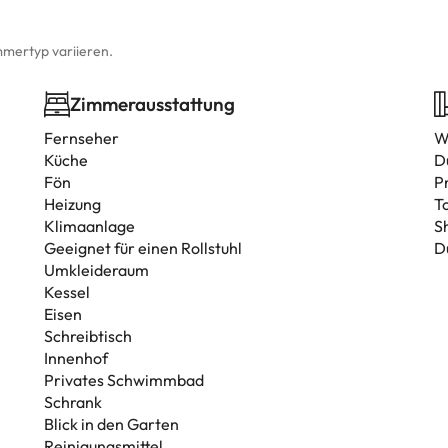
mmertyp variieren.
Zimmerausstattung
Fernseher
W
Küche
D
Fön
P
Heizung
T
Klimaanlage
S
Geeignet für einen Rollstuhl
D
Umkleideraum
Kessel
Eisen
Schreibtisch
Innenhof
Privates Schwimmbad
Schrank
Blick in den Garten
Reinigungsmittel