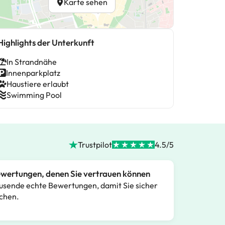
Karte sehen
Highlights der Unterkunft
In Strandnähe
Innenparkplatz
Haustiere erlaubt
Swimming Pool
Trustpilot
4.5/5
wertungen, denen Sie vertrauen können
usende echte Bewertungen, damit Sie sicher
chen.