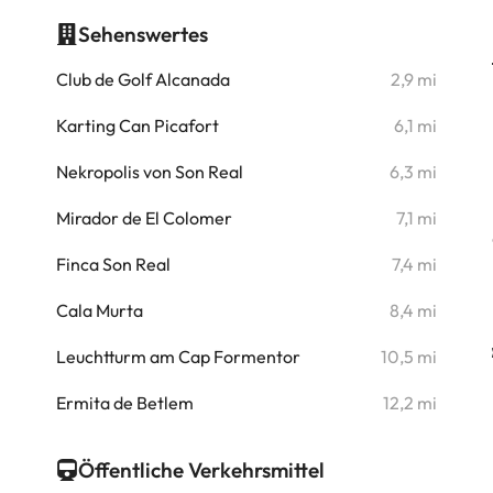
Sehenswertes
i
Club de Golf Alcanada
2,9 mi
i
Karting Can Picafort
6,1 mi
i
Nekropolis von Son Real
6,3 mi
i
Mirador de El Colomer
7,1 mi
i
Finca Son Real
7,4 mi
i
Cala Murta
8,4 mi
i
Leuchtturm am Cap Formentor
10,5 mi
i
Ermita de Betlem
12,2 mi
Öffentliche Verkehrsmittel