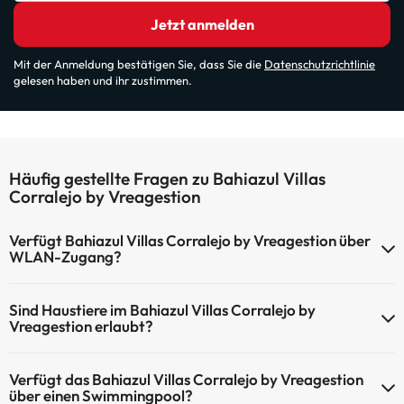
Jetzt anmelden
Mit der Anmeldung bestätigen Sie, dass Sie die
Datenschutzrichtlinie
gelesen haben und ihr zustimmen.
Häufig gestellte Fragen zu Bahiazul Villas
Corralejo by Vreagestion
Verfügt Bahiazul Villas Corralejo by Vreagestion über
WLAN-Zugang?
Bahiazul Villas Corralejo by Vreagestion verfügt über WLAN-
Sind Haustiere im Bahiazul Villas Corralejo by
Zugang.
Vreagestion erlaubt?
Haustiere sind im Bahiazul Villas Corralejo by Vreagestion nicht
Verfügt das Bahiazul Villas Corralejo by Vreagestion
erlaubt.
über einen Swimmingpool?