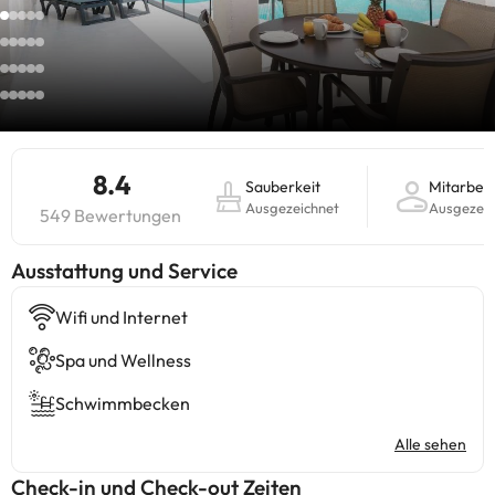
8.4
Sauberkeit
Mitarbeit
Ausgezeichnet
Ausgezeic
549 Bewertungen
​Ausstattung und Service
Wifi und Internet
Spa und Wellness
Schwimmbecken
Alle sehen
Check-in und Check-out Zeiten