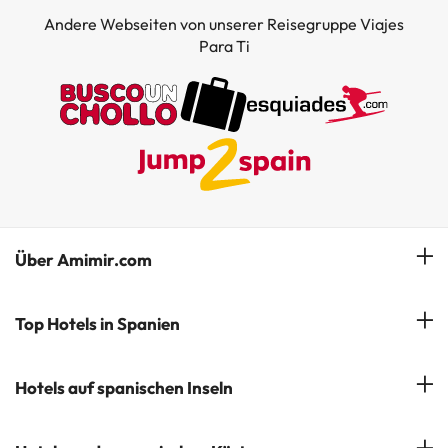
Andere Webseiten von unserer Reisegruppe Viajes
Para Ti
Über Amimir.com
Unser Team
Top Hotels in Spanien
Meine Buchung
Hotels in Salou
Hotels auf spanischen Inseln
Newsletter abonnieren
Hotels in Benidorm
Company Group - ViajesParaTi
Hotels auf Mallorca