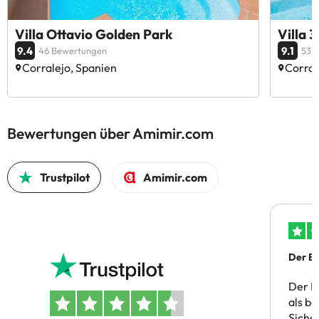
Villa Ottavio Golden Park
Villa 
9.4
9.1
46 Bewertungen
53 
Corralejo, Spanien
Corral
Bewertungen über Amimir.com
Trustpilot
Amimir.com
Der Bu
Der B
als b
Siche