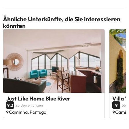
Ähnliche Unterkünfte, die Sie interessieren
könnten
Just Like Home Blue River
Villa V
9.3
9
28 Bewertungen
56 
Caminha, Portugal
Caminh