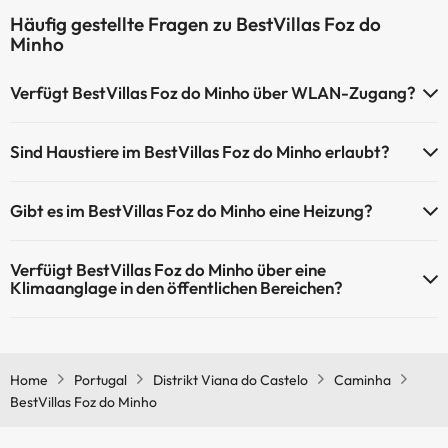
Häufig gestellte Fragen zu BestVillas Foz do
Minho
Verfügt BestVillas Foz do Minho über WLAN-Zugang?
BestVillas Foz do Minho verfügt über WLAN-Zugang.
Sind Haustiere im BestVillas Foz do Minho erlaubt?
Haustiere sind im BestVillas Foz do Minho nicht erlaubt.
Gibt es im BestVillas Foz do Minho eine Heizung?
Ja, BestVillas Foz do Minho hat eine Heizung in den
Verfüigt BestVillas Foz do Minho über eine
Gemeinschaftsräumen.
Klimaanglage in den öffentlichen Bereichen?
Ja, BestVillas Foz do Minho hat eine Klimaanlage in den
Gemeinschaftsräumen.
Home
Portugal
Distrikt Viana do Castelo
Caminha
BestVillas Foz do Minho