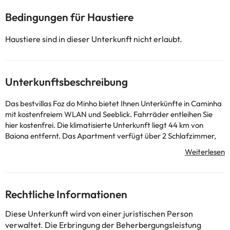
Bedingungen für Haustiere
Haustiere sind in dieser Unterkunft nicht erlaubt.
Unterkunftsbeschreibung
Das bestvillas Foz do Minho bietet Ihnen Unterkünfte in Caminha
mit kostenfreiem WLAN und Seeblick. Fahrräder entleihen Sie
hier kostenfrei. Die klimatisierte Unterkunft liegt 44 km von
Baiona entfernt. Das Apartment verfügt über 2 Schlafzimmer,
einen Flachbild-Sat-TV, eine komplett ausgestattete Küche mit
einer Mikrowelle und einem Kühlschrank, eine Waschmaschine
und 1 Badezimmer mit einer Badewanne. Gegen Aufpreis stehen
Ihnen Handtücher und Bettwäsche zur Verfügung. In der Nähe
können Sie wandern und Rad fahren. Viana do Castelo liegt 24
Rechtliche Informationen
km vom Apartment entfernt und Ponte de Lima erreichen Sie
nach 43 km. Der nächste Flughafen ist der 88 km vom bestvillas
Diese Unterkunft wird von einer juristischen Person
Foz do Minho entfernte Flughafen Porto.
verwaltet. Die Erbringung der Beherbergungsleistung