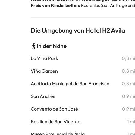
Preis von Kinderbetten:
Kostenlos (auf Anfrage und
Die Umgebung von Hotel H2 Avila
In der Nähe
La Viña Park
0,8 m
Viña Garden
0,8 m
Auditorio Municipal de San Francisco
0,8 m
San Andrés
0,9 m
Convento de San José
0,9 m
Basílica de San Vicente
1 m
Museo Provincial de Ávila
1 m