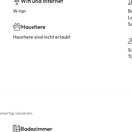
Wifi und Internet
W-lan
B
L
S
Haustiere
Haustiere sind nicht erlaubt
S
T
mmertyp variieren.
Badezimmer