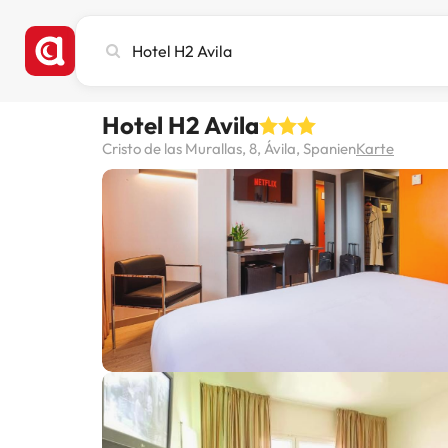
Stadt,
Hotel
oder
Reiseziel
Hotel H2 Avila
eingeben
Cristo de las Murallas, 8, Ávila, Spanien
Karte