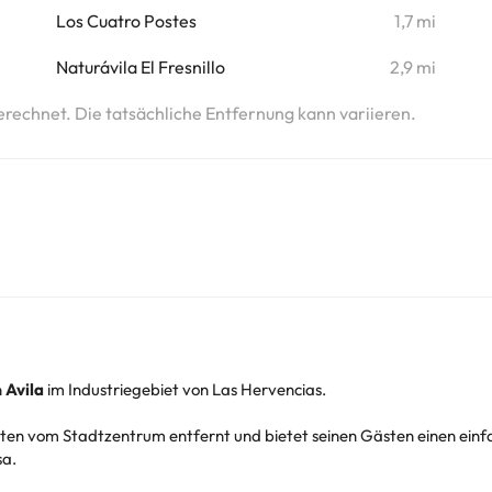
Los Cuatro Postes
1,7 mi
i
Naturávila El Fresnillo
2,9 mi
erechnet. Die tatsächliche Entfernung kann variieren.
n
Avila
im Industriegebiet von Las Hervencias.
ten vom Stadtzentrum entfernt und bietet seinen Gästen einen einf
sa.