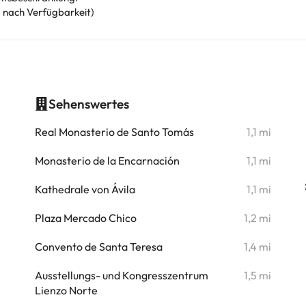
 nach Verfügbarkeit)
Sehenswertes
i
Real Monasterio de Santo Tomás
1,1 mi
i
Monasterio de la Encarnación
1,1 mi
i
Kathedrale von Ávila
1,1 mi
i
Plaza Mercado Chico
1,2 mi
i
Convento de Santa Teresa
1,4 mi
i
Ausstellungs- und Kongresszentrum
1,5 mi
Lienzo Norte
i