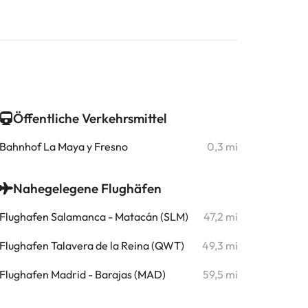
Öffentliche Verkehrsmittel
Bahnhof La Maya y Fresno
0,3 mi
Nahegelegene Flughäfen
Flughafen Salamanca - Matacán (SLM)
47,2 mi
Flughafen Talavera de la Reina (QWT)
49,3 mi
Flughafen Madrid - Barajas (MAD)
59,5 mi