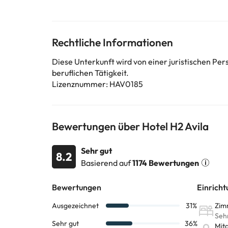
Es bietet Blick auf die mittelalterliche Stadtmauer, 
Das Hotel verfügt über insgesamt 65 Zimmer und ge
Rechtliche Informationen
Einige der aufgeführten Leistungen können kostenpfli
Diese Unterkunft wird von einer juristischen P
können von der Unterkunft geändert werden. Wenn ih
beruflichen Tätigkeit.
Lizenznummer: HAV0185
Bewertungen über Hotel H2 Avila
Sehr gut
8.2
Basierend auf
1174 Bewertungen