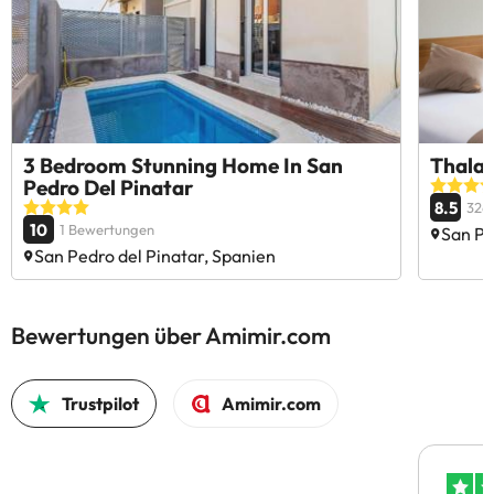
3 Bedroom Stunning Home In San
Thalas
Pedro Del Pinatar
8.5
326
10
1 Bewertungen
San Pe
San Pedro del Pinatar, Spanien
Bewertungen über Amimir.com
Trustpilot
Amimir.com