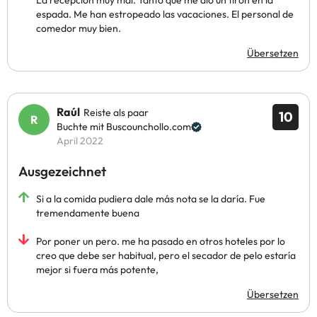
La recepción muy mal. Tanto que me dio un tirón en la
espada. Me han estropeado las vacaciones. El personal de
comedor muy bien.
Übersetzen
Raúl
Reiste als paar
10
Buchte mit Buscounchollo.com
April 2022
Ausgezeichnet
Si a la comida pudiera dale más nota se la daría. Fue
tremendamente buena
Por poner un pero. me ha pasado en otros hoteles por lo
creo que debe ser habitual, pero el secador de pelo estaría
mejor si fuera más potente,
Übersetzen