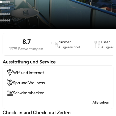
8.7
Zimmer
Essen
Ausgezeichnet
Ausgezei
1975 Bewertungen
​Ausstattung und Service
Wifi und Internet
Spa und Wellness
Schwimmbecken
Alle sehen
Check-in und Check-out Zeiten