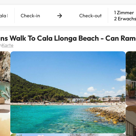
1 Zimmer
Check-in
Check-out
2 Erwach
mins Walk To Cala Llonga Beach - Can Ra
n
Karte