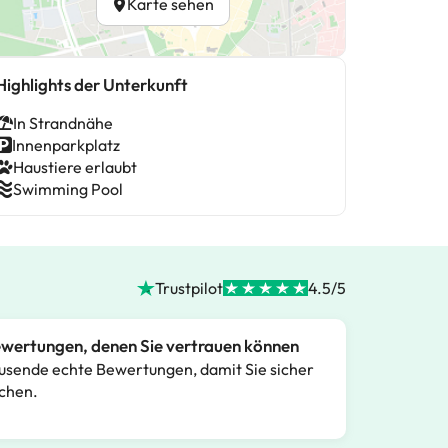
Karte sehen
Highlights der Unterkunft
In Strandnähe
Innenparkplatz
Haustiere erlaubt
Swimming Pool
Trustpilot
4.5/5
wertungen, denen Sie vertrauen können
usende echte Bewertungen, damit Sie sicher
chen.