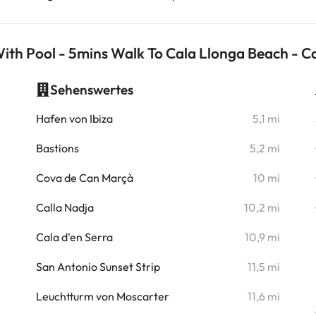
ith Pool - 5mins Walk To Cala Llonga Beach - 
Sehenswertes
i
Hafen von Ibiza
5,1 mi
i
Bastions
5,2 mi
i
Cova de Can Marçà
10 mi
Calla Nadja
10,2 mi
i
Cala d'en Serra
10,9 mi
San Antonio Sunset Strip
11,5 mi
Leuchtturm von Moscarter
11,6 mi