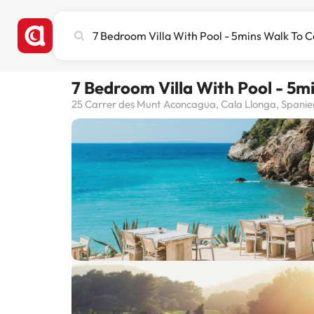
Stadt,
Hotel
oder
Reiseziel
7 Bedroom Villa With Pool - 5
eingeben
25 Carrer des Munt Aconcagua, Cala Llonga, Spanie