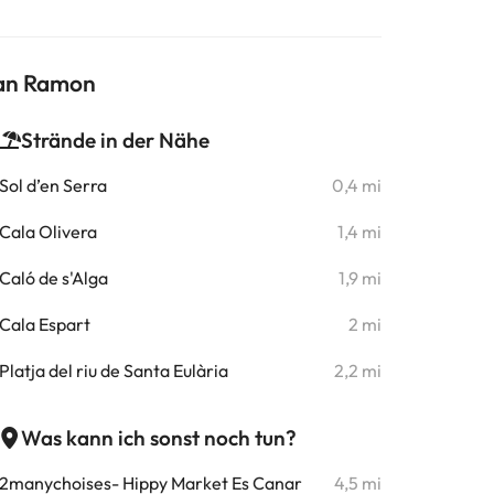
Can Ramon
Strände in der Nähe
Sol d’en Serra
0,4 mi
Cala Olivera
1,4 mi
Caló de s'Alga
1,9 mi
Cala Espart
2 mi
Platja del riu de Santa Eulària
2,2 mi
Was kann ich sonst noch tun?
2manychoises- Hippy Market Es Canar
4,5 mi