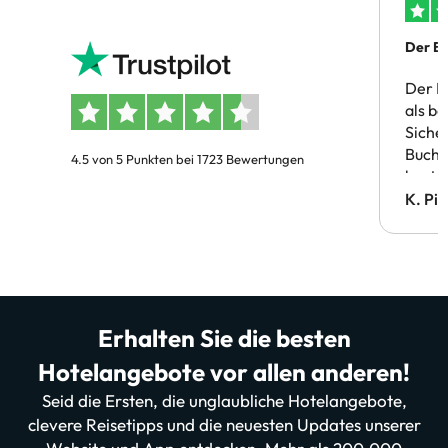
Der Bu
Der B
als b
Siche
Buchu
4.5 von 5 Punkten bei 1723 Bewertungen
bestä
Doppe
K. Pi
verm
Erhalten Sie die besten
Hotelangebote vor allen anderen!
Seid die Ersten, die unglaubliche Hotelangebote,
clevere Reisetipps und die neuesten Updates unserer