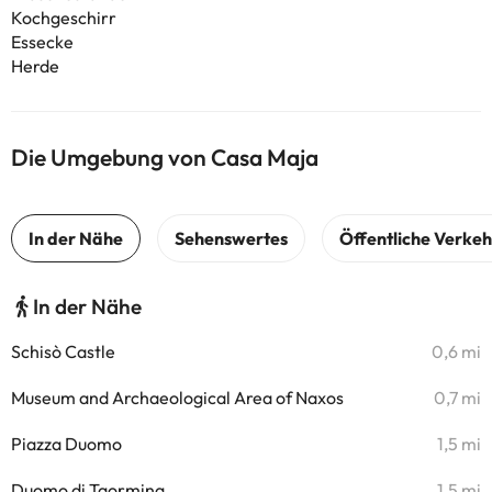
Kochgeschirr
Essecke
Herde
Die Umgebung von Casa Maja
In der Nähe
Schisò Castle
0,6 mi
Museum and Archaeological Area of Naxos
0,7 mi
Piazza Duomo
1,5 mi
Duomo di Taormina
1,5 mi