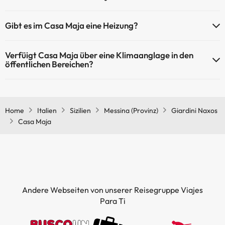
Haustiere sind im Casa Maja nicht erlaubt.
Gibt es im Casa Maja eine Heizung?
Ja, Casa Maja hat eine Heizung in den Gemeinschaftsräumen.
Verfüigt Casa Maja über eine Klimaanglage in den
öffentlichen Bereichen?
Ja, Casa Maja hat eine Klimaanlage in den Gemeinschaftsräumen.
Home
Italien
Sizilien
Messina (Provinz)
Giardini Naxos
Casa Maja
Andere Webseiten von unserer Reisegruppe Viajes
Para Ti