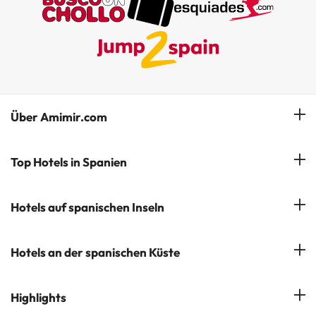
Über Amimir.com
Unser Team
Top Hotels in Spanien
Meine Buchung
Hotels in Salou
Hotels auf spanischen Inseln
Newsletter abonnieren
Hotels in Benidorm
Company Group - ViajesParaTi
Hotels auf Mallorca
Hotels an der spanischen Küste
Hotels in Marbella
Meinungen
Hotels auf Menorca
Hotels in Lloret de Mar
Costa Brava
Highlights
Hotels auf Teneriffa