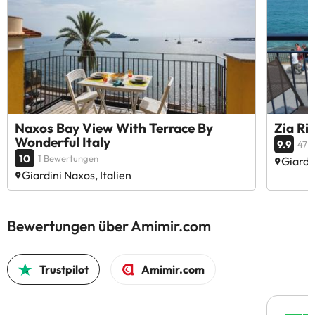
Naxos Bay View With Terrace By
Zia Ri
Wonderful Italy
9.9
47 
10
1 Bewertungen
Giardin
Giardini Naxos, Italien
Bewertungen über Amimir.com
Trustpilot
Amimir.com