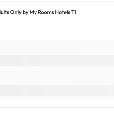
chtig sein. Die entsprechenden Preise könnt ihr direkt bei der Unterk
r Fragen habt, kontaktiert uns.
lts Only by My Rooms Hotels TI