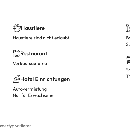
Haustiere
Haustiere sind nicht erlaubt
B
S
Restaurant
Verkaufsautomat
S
T
Hotel Einrichtungen
Autovermietung
Nur für Erwachsene
mmertyp variieren.