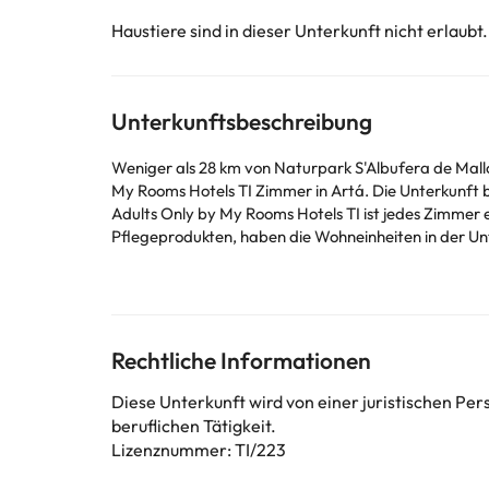
Haustiere sind in dieser Unterkunft nicht erlaubt.
Unterkunftsbeschreibung
Weniger als 28 km von Naturpark S'Albufera de Mallo
My Rooms Hotels TI Zimmer in Artá. Die Unterkunft bietet eine 
Adults Only by My Rooms Hotels TI ist jedes Zimmer
Pflegeprodukten, haben die Wohneinheiten in der U
sind zusätzlich versehen mit einer Terrasse. In der
Die Gegend ist beliebt zum Fahrradfahren. Ein Fahr
Golfclub Pula liegt 14 km von der Unterkunft My Ro
entfernt ist. Der nächstgelegene Flughafen ist der
die Unterkunft bietet einen kostenpflichtigen Flugha
Rechtliche Informationen
**The cleaning of the rooms is 5 times a week and t
the Wi-Fi is not excellent.Bitte teilen Sie der Unterkunft Ihre voraussichtliche Ankunftszeit im Voraus mit. Nutzen Sie hierfür bei der Buchung das Feld für besondere A
Diese Unterkunft wird von einer juristischen P
oder kontaktieren Sie die Unterkunft direkt. Beim Ch
beruflichen Tätigkeit.
und sind gegebenenfalls mit einem Aufpreis verbun
Lizenznummer: TI/223