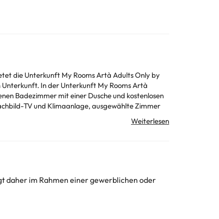
ietet die Unterkunft My Rooms Artà Adults Only by
ft My Rooms Artà
igenen Badezimmer mit einer Dusche und kostenlosen
Flachbild-TV und Klimaanlage, ausgewählte Zimmer
ie Zimmer versehen mit Bettwäsche und Handtüchern.
 Artà Adults Only by My Rooms Hotels TI verfügbar.
steinhöhlen Coves del Drac 23 km von der Unterkunft
tà Adults Only by My Rooms Hotels TI entfernt, und
ed Wi-Fi, the accommodation is in the old town and
olgt daher im Rahmen einer gewerblichen oder
legen. Sonderwünsche unterliegen der Verfügbarkeit