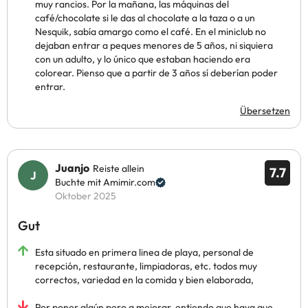
muy rancios. Por la mañana, las máquinas del
café/chocolate si le das al chocolate a la taza o a un
Nesquik, sabía amargo como el café. En el miniclub no
dejaban entrar a peques menores de 5 años, ni siquiera
con un adulto, y lo único que estaban haciendo era
colorear. Pienso que a partir de 3 años sí deberían poder
entrar.
Übersetzen
Juanjo
Reiste allein
7.7
Buchte mit Amimir.com
Oktober 2025
Gut
Esta situado en primera linea de playa, personal de
recepción, restaurante, limpiadoras, etc. todos muy
correctos, variedad en la comida y bien elaborada,
Por poner algún pero a mejorar, entiendo que haya que