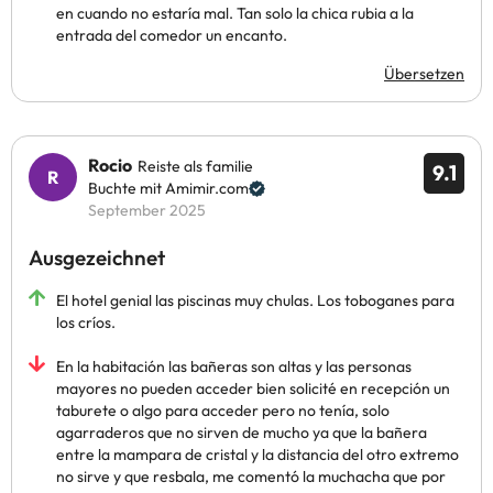
en cuando no estaría mal. Tan solo la chica rubia a la
entrada del comedor un encanto.
Übersetzen
Rocio
Reiste als familie
9.1
Buchte mit Amimir.com
September 2025
Ausgezeichnet
El hotel genial las piscinas muy chulas. Los toboganes para
los críos.
En la habitación las bañeras son altas y las personas
mayores no pueden acceder bien solicité en recepción un
taburete o algo para acceder pero no tenía, solo
agarraderos que no sirven de mucho ya que la bañera
entre la mampara de cristal y la distancia del otro extremo
no sirve y que resbala, me comentó la muchacha que por