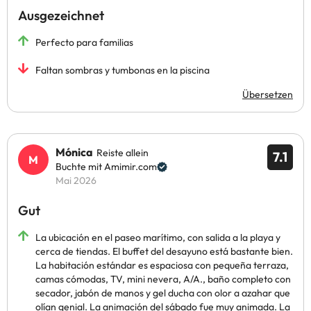
Ausgezeichnet
Perfecto para familias
Faltan sombras y tumbonas en la piscina
Übersetzen
Mónica
Reiste allein
7.1
Buchte mit Amimir.com
Mai 2026
Gut
La ubicación en el paseo marítimo, con salida a la playa y
cerca de tiendas. El buffet del desayuno está bastante bien.
La habitación estándar es espaciosa con pequeña terraza,
camas cómodas, TV, mini nevera, A/A., baño completo con
secador, jabón de manos y gel ducha con olor a azahar que
olían genial. La animación del sábado fue muy animada. La