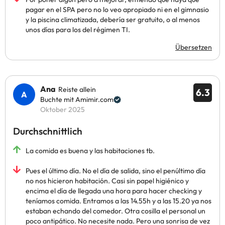
pagar en el SPA pero no lo veo apropiado ni en el gimnasio
y la piscina climatizada, debería ser gratuito, o al menos
unos días para los del régimen TI.
Übersetzen
Ana
Reiste allein
6.3
Buchte mit Amimir.com
Oktober 2025
Durchschnittlich
La comida es buena y las habitaciones tb.
Pues el último día. No el día de salida, sino el penúltimo día
no nos hicieron habitación. Casi sin papel higiénico y
encima el día de llegada una hora para hacer checking y
teníamos comida. Entramos a las 14.55h y a las 15.20 ya nos
estaban echando del comedor. Otra cosilla el personal un
poco antipático. No necesite nada. Pero una sonrisa de vez