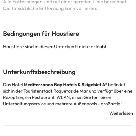
Alle Entfernungen sind auf einer geraden Linie berechnet.
Die tatsächliche Entfernung kann variieren.
Bedingungen für Haustiere
Haustiere sind in dieser Unterkunft nicht erlaubt.
Unterkunftsbeschreibung
Das Hotel
Mediterraneo Bay Hotels & Skigebiet 4*
befindet
sich in der Touristenstadt Roquetas de Mar und verfügt über eine
Rezeption, ein Restaurant, WLAN, einen Garten, einen
Unterhaltungsservice und mehrere Außenpools - großartig!
Außerdem verfügt das Hotel über eine große Vielfalt an Farben
und Dekoration
, die es einzigartig machen.
Die verschiedenen Zimmer verfügen über einen Fernseher, einen
Safe und ein komplettes Bad mit Dusche oder Badewanne und
Haartrockner.