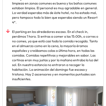
limpieza en zonas comunes es buena y los baños comunes
estaban limpios. El personal es muy agradable en general.
La verdad esperaba más de éste hotel, no ha estado mal,
pero tampoco todo lo bien que esperaba siendo un Resort
4*.
El parking en los alrededores escaso. En el check in,
perdimos 1 hora. Si entras a comer a las 15:00h, o corres o
no comes, ya que está casi toda la comida recogida. Tanto
en el almuerzo como en la cena, la mayoría éramos
españoles y creábamos colas a última hora, en todas las
comidas. Comidas repetitivas y mejorables en sabor. Las
cortinas eran muy justas y por la mañana entraba la luz del
sol. En nuestra estancia no entraron a recoger la
habitación. La animación del domingo fue escasa y
tristona. Hay 2 ascensores y en momentos puntuales son
insuficientes.