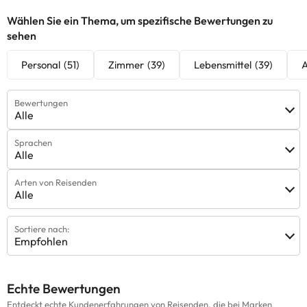
Wählen Sie ein Thema, um spezifische Bewertungen zu
sehen
Personal
(51)
Zimmer
(39)
Lebensmittel
(39)
A
Bewertungen
Alle
Sprachen
Alle
Arten von Reisenden
Alle
Sortiere nach:
Empfohlen
Echte Bewertungen
Entdeckt echte Kundenerfahrungen von Reisenden, die bei Marken