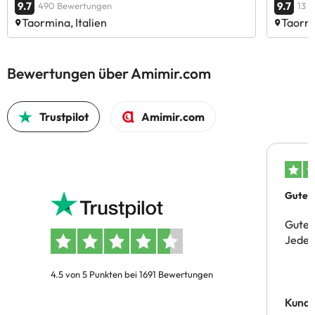
9.7
9.7
490 Bewertungen
13 
Taormina, Italien
Taormi
Bewertungen über Amimir.com
Trustpilot
Amimir.com
Gutes 
Gute 
Jeder 
4.5 von 5 Punkten bei 1691 Bewertungen
Kund