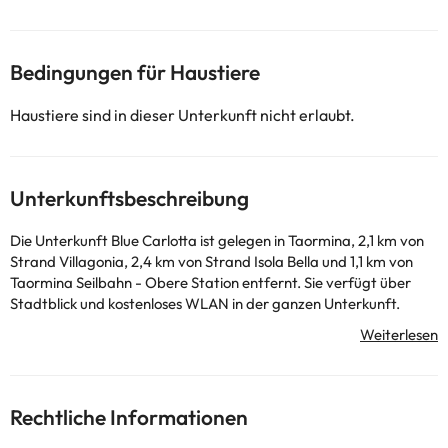
Bedingungen für Haustiere
Haustiere sind in dieser Unterkunft nicht erlaubt.
Unterkunftsbeschreibung
Die Unterkunft Blue Carlotta ist gelegen in Taormina, 2,1 km von
Strand Villagonia, 2,4 km von Strand Isola Bella und 1,1 km von
Taormina Seilbahn - Obere Station entfernt. Sie verfügt über
Stadtblick und kostenloses WLAN in der ganzen Unterkunft.
Diese Ferienwohnung mit Klimaanlage besteht aus 2
Schlafzimmern, einem Wohnzimmer, einer voll ausgestatteten
Küche mit einem Kühlschrank und einer Kaffeemaschine sowie 1
Badezimmer mit einem Bidet und einer Dusche. In dieser
Ferienwohnung werden Handtücher und Bettwäsche zur
Rechtliche Informationen
Verfügung gestellt. Isola Bella liegt 5,4 km von der Unterkunft