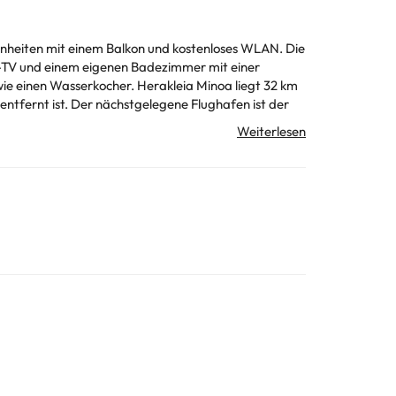
heiten mit einem Balkon und kostenloses WLAN. Die
ld-TV und einem eigenen Badezimmer mit einer
 Herakleia Minoa liegt 32 km
ntfernt ist. Der nächstgelegene Flughafen ist der
erkunft direkt. In dieser Unterkunft sind weder Junggesellen-/Junggesellinnenabschiede noch ähnliche Feiern erlaubt. Von einem privaten Gastgeber geführt
unft erfragen. Alle Informationen auf dieser Seite