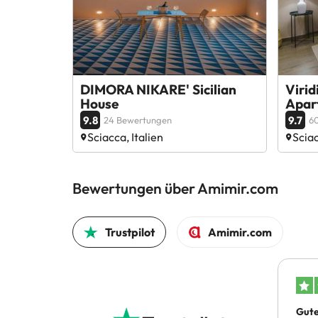
DIMORA NIKARE' Sicilian
Viri
House
Apar
9.8
9.7
24 Bewertungen
6
Sciacca, Italien
Sciac
Bewertungen über Amimir.com
Trustpilot
Amimir.com
Gute