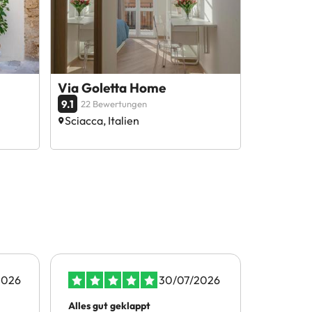
Via Goletta Home
9.1
22 Bewertungen
Sciacca, Italien
2026
30/07/2026
Alles gut geklappt
Nette Hil