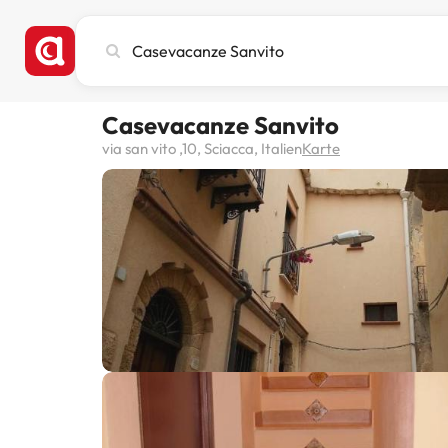
Stadt,
Hotel
oder
Reiseziel
Casevacanze Sanvito
eingeben
via san vito ,10, Sciacca, Italien
Karte