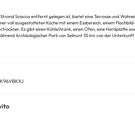
rand Sciacca entfernt gelegen ist, bietet eine Terrasse und Wohnein
einer voll ausgestatteten Küche mit einem Essbereich, einem Flachbi
s gibt einen Kühlschrank, einen Ofen, eine Herdplatte sowie einen Wasserkocher.
hrend Archäologischer Park von Selinunt 35 km von der Unterkunft e
canze Sanvito entfernt.
Unt
chtig sein. Die entsprechenden Preise könnt ihr direkt bei der Unterk
r Fragen habt, kontaktiert uns.
C2K96VBKXJ
ito