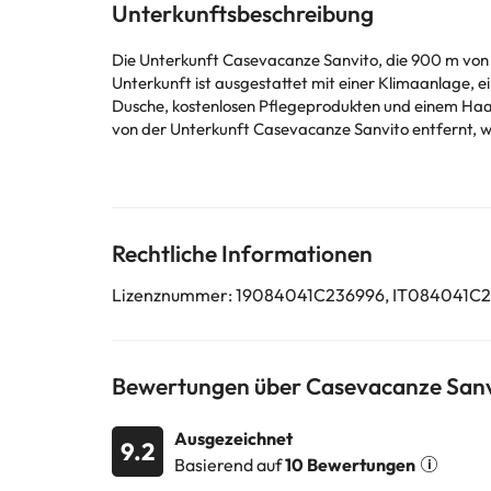
Unterkunftsbeschreibung
Die Unterkunft Casevacanze Sanvito, die 900 m von St
Unterkunft ist ausgestattet mit einer Klimaanlage, 
Dusche, kostenlosen Pflegeprodukten und einem Haartrockner. E
von der Unterkunft Casevacanze Sanvito entfernt, wä
Flughafen Trapani, 90 km von der Unterkunft Caseva
Bitte teilen Sie der Unterkunft Ihre voraussichtliche Ankunftszeit im Voraus mit. Nutzen Sie hierfür bei der Buchung das Feld für besondere Anfragen oder kontaktieren Sie die
Rechtliche Informationen
Einige der aufgeführten Leistungen können kostenpfli
können von der Unterkunft geändert werden. Wenn ih
Lizenznummer: 19084041C236996, IT084041
Bewertungen über Casevacanze Sanv
Ausgezeichnet
9.2
Basierend auf
10 Bewertungen