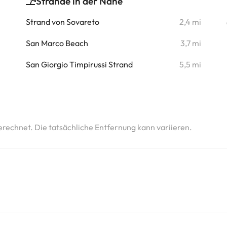
Strände in der Nähe
i
Strand von Sovareto
2,4 mi
i
San Marco Beach
3,7 mi
i
San Giorgio Timpirussi Strand
5,5 mi
i
erechnet. Die tatsächliche Entfernung kann variieren.