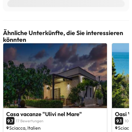
Ähnliche Unterkünfte, die Sie interessieren
könnten
Casa vacanze "Ulivi nel Mare"
Oasi V
9.7
9.1
17 Bewertungen
10 
Sciacca, Italien
Sciacca