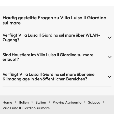
Häufig gestellte Fragen zu Villa Luisa Il Giardino
sul mare
Verfügt Villa Luisa Il Giardino sul mare über WLAN-
Zugang?
Villa Luisa Il Giardino sul mare bietet kostenpflichtigen WLAN-
Sind Haustiere im Villa Luisa Il Giardino sul mare
Zugang.
erlaubt?
Villa Luisa Il Giardino sul mare verfügt über WLAN-Zugang.
Haustiere sind im Villa Luisa Il Giardino sul mare nicht erlaubt.
Verfüigt Villa Luisa Il Giardino sul mare über eine
Klimaanglage in den öffentlichen Bereichen?
Ja, Villa Luisa Il Giardino sul mare hat eine Klimaanlage in den
Gemeinschaftsräumen.
Home
Italien
Sizilien
Provinz Agrigento
Sciacca
Villa Luisa Il Giardino sul mare