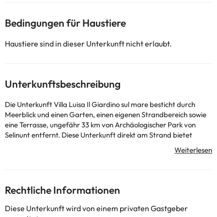
Bedingungen für Haustiere
Haustiere sind in dieser Unterkunft nicht erlaubt.
Unterkunftsbeschreibung
Die Unterkunft Villa Luisa Il Giardino sul mare besticht durch
Meerblick und einen Garten, einen eigenen Strandbereich sowie
eine Terrasse, ungefähr 33 km von Archäologischer Park von
Selinunt entfernt. Diese Unterkunft direkt am Strand bietet
Zugang zu einer Veranda / Patio und einem kostenlosen
Privatparkplatz. Diese Villa mit Klimaanlage besteht aus 3
Schlafzimmern, einem Wohnzimmer, einer voll ausgestatteten
Küche mit einem Kühlschrank und einer Kaffeemaschine sowie 2
Badezimmern mit einem Bidet und einer Dusche. In dieser Villa
Rechtliche Informationen
werden Handtücher und Bettwäsche zur Verfügung gestellt.
Herakleia Minoa liegt 42 km von der Unterkunft Villa Luisa Il
Diese Unterkunft wird von einem privaten Gastgeber
Giardino sul mare entfernt. Der nächstgelegene Flughafen ist