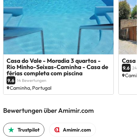
Casa do Vale - Moradia 3 quartos -
Casa d
Rio Minho-Seixas-Caminha - Casa de
9.6
24 
férias completa com piscina
Caminh
9.6
14 Bewertungen
Caminha, Portugal
Bewertungen über Amimir.com
Trustpilot
Amimir.com