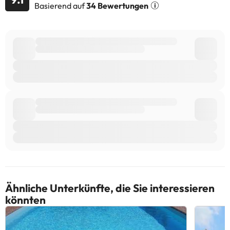
erfragen. Alle Informationen auf dieser Seite können von der
Basierend auf
34 Bewertungen
Unterkunft geändert werden. Wenn ihr Fragen habt, kontaktiert
uns.
Ähnliche Unterkünfte, die Sie interessieren
könnten