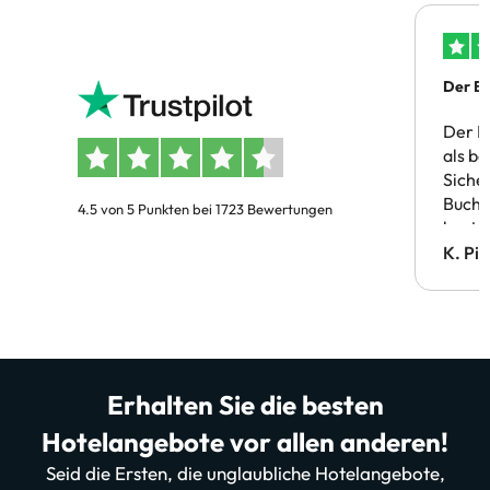
Der Bu
Der B
als b
Siche
Buchu
4.5 von 5 Punkten bei 1723 Bewertungen
bestä
Doppe
K. Pi
verm
Erhalten Sie die besten
Hotelangebote vor allen anderen!
Seid die Ersten, die unglaubliche Hotelangebote,