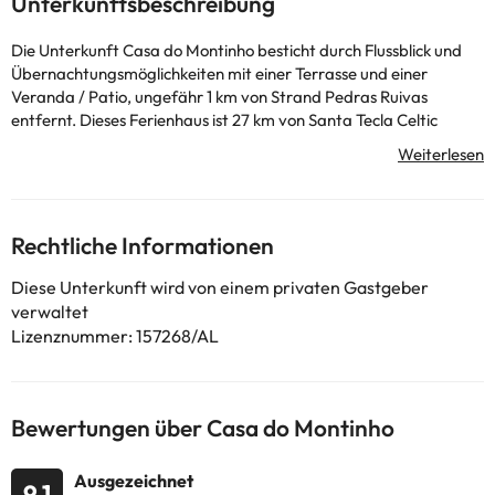
Unterkunftsbeschreibung
Die Unterkunft Casa do Montinho besticht durch Flussblick und
Übernachtungsmöglichkeiten mit einer Terrasse und einer
Veranda / Patio, ungefähr 1 km von Strand Pedras Ruivas
entfernt. Dieses Ferienhaus ist 27 km von Santa Tecla Celtic
Village und 34 km von Heiligtum Santuário de Santa Luzia
entfernt. Dieses Ferienhaus mit Klimaanlage besteht aus 1
Schlafzimmer, einem Wohnzimmer, einer voll ausgestatteten
Küche mit einem Kühlschrank und einer Kaffeemaschine sowie 1
Badezimmer mit einer Dusche und kostenlosen Pflegeprodukten.
Rechtliche Informationen
In diesem Ferienhaus werden Handtücher und Bettwäsche
angeboten. Werften von Viana do Castelo liegt 27 km von der
Diese Unterkunft wird von einem privaten Gastgeber
Unterkunft Casa do Montinho entfernt, während Golfe de Ponte
verwaltet
de Lima 45 km von der Unterkunft entfernt ist.
Lizenznummer: 157268/AL
In dieser Unterkunft sind weder
Junggesellen-/Junggesellinnenabschiede noch ähnliche Feiern
erlaubt. Von einem privaten Gastgeber geführt
Bewertungen über Casa do Montinho
Einige der aufgeführten Leistungen können kostenpflichtig sein.
Die entsprechenden Preise könnt ihr direkt bei der Unterkunft
Ausgezeichnet
9.1