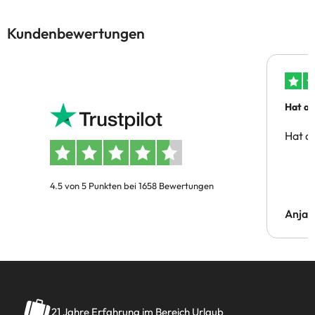
Kundenbewertungen
Hat al
Hat al
4.5 von 5 Punkten bei 1658 Bewertungen
Anja
21 Jahre Erfahrung im Bereich Urlaub