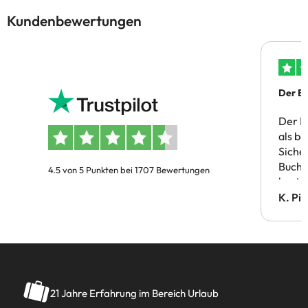
Kundenbewertungen
Der Bu
Der B
als b
Siche
Buchu
4.5 von 5 Punkten bei 1707 Bewertungen
bestä
Doppe
K. Pi
verm
21 Jahre Erfahrung im Bereich Urlaub