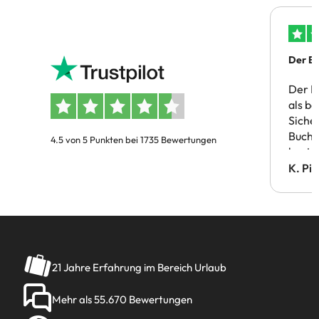
Der Bu
Der B
als b
Siche
Buchu
4.5 von 5 Punkten bei 1735 Bewertungen
bestä
Doppe
K. Pi
verm
21 Jahre Erfahrung im Bereich Urlaub
Mehr als 55.670 Bewertungen