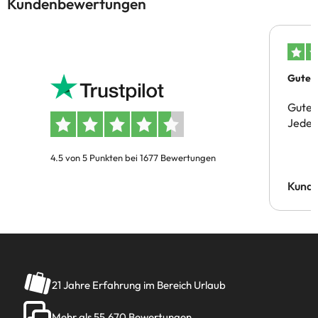
Kundenbewertungen
Gutes 
Gute 
Jeder 
4.5 von 5 Punkten bei 1677 Bewertungen
Kund
21 Jahre Erfahrung im Bereich Urlaub
Mehr als 55.670 Bewertungen