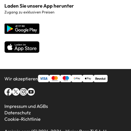
Costa de la Luz
Kontaktieren Sie uns
Laden Sie unsere App herunter
Hotels in beliebten Regionen
Zugang zu exklusiven Preisen
Costa Blanca
Unternehmenswebsite
Hotels in beliebten Ländern
Alle Hotels
Wir akzeptieren
Impressum und AGBs
Datenschutz
Cookie-Richtlinie