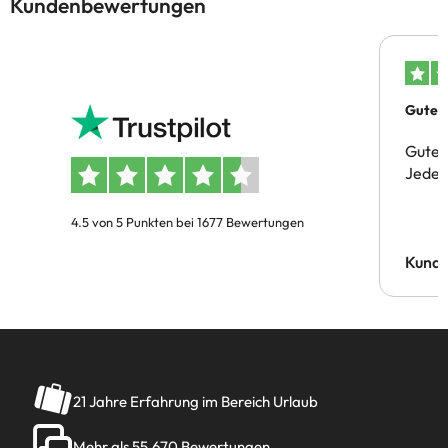
Kundenbewertungen
Gutes 
Gute 
Jeder 
4.5 von 5 Punkten bei 1677 Bewertungen
Kund
21 Jahre Erfahrung im Bereich Urlaub
Mehr als 55.670 Bewertungen