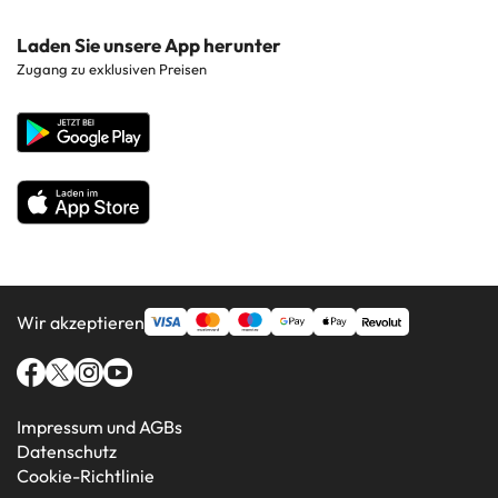
Hotels auf Ibiza
Hotels in der Nähe von Sehenswürdigkeiten
Costa de la Luz
Kontaktieren Sie uns
Laden Sie unsere App herunter
Hotels in beliebten Regionen
Zugang zu exklusiven Preisen
Costa Blanca
Unternehmenswebsite
Hotels in beliebten Ländern
Alle Hotels
Wir akzeptieren
Impressum und AGBs
Datenschutz
Cookie-Richtlinie