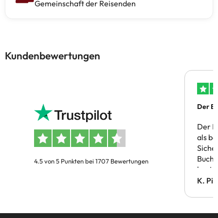
Gemeinschaft der Reisenden
Kundenbewertungen
Der Bu
Der B
als b
Siche
Buchu
4.5 von 5 Punkten bei 1707 Bewertungen
bestä
Doppe
K. Pi
verm