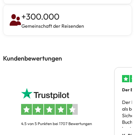
+
300.000
Gemeinschaft der Reisenden
Kundenbewertungen
Der Bu
Der B
als b
Siche
Buchu
4.5 von 5 Punkten bei 1707 Bewertungen
bestä