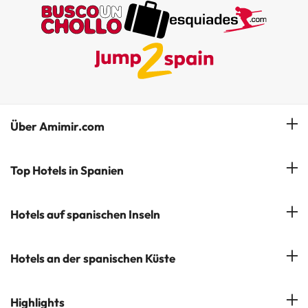
Über Amimir.com
Unser Team
Top Hotels in Spanien
Meine Buchung
Hotels in Salou
Hotels auf spanischen Inseln
Newsletter abonnieren
Hotels in Benidorm
Company Group - ViajesParaTi
Hotels auf Mallorca
Hotels an der spanischen Küste
Hotels in Marbella
Meinungen
Hotels auf Menorca
Hotels in Lloret de Mar
Costa Brava
Highlights