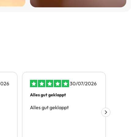
2026
30/07/2026
Alles gut geklappt
Nette Hil
Alles gut geklappt
War alle
wurde da