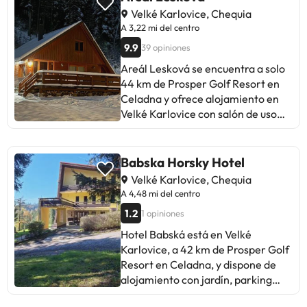
Velké Karlovice, Chequia
A 3,22 mi del centro
9.9
39 opiniones
Areál Lesková se encuentra a solo
44 km de Prosper Golf Resort en
Celadna y ofrece alojamiento en
Velké Karlovice con salón de uso
común y acceso a pie de pista,
además de cocina compartida. El
lodge, que cuenta con parking
Babska Horsky Hotel
privado gratis, está en una zona en
Velké Karlovice, Chequia
la que se pueden practicar
A 4,48 mi del centro
actividades como senderismo,
1.2
1 opiniones
esquí y ciclismo. El lodge cuenta
con terraza y vistas a la montaña, y
Hotel Babská está en Velké
dispone de 2 dormitorios, una sala
Karlovice, a 42 km de Prosper Golf
de estar, TV de pantalla plana, una
Resort en Celadna, y dispone de
cocina equipada con nevera y
alojamiento con jardín, parking
microondas, y 1 baño con ducha. El
privado gratis, terraza y bar. Este