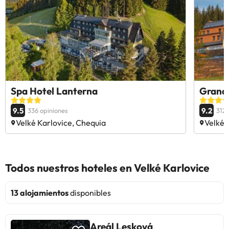
Spa Hotel Lanterna
Grandh
9.5
9.2
336 opiniones
312 
Velké Karlovice, Chequia
Velké 
Todos nuestros hoteles en Velké Karlovice
13 alojamientos
disponibles
Areál Lesková