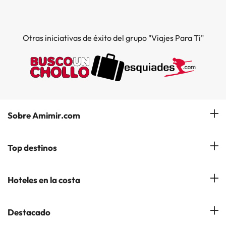
Otras iniciativas de éxito del grupo "Viajes Para Ti"
Sobre Amimir.com
¿Quiénes somos?
Top destinos
Opiniones de nuestros clientes
Hoteles en Salou
Hoteles en la costa
Gestionar mi reserva
Hoteles en Lloret de Mar
Blog de Amimir.com
Hoteles en la Costa Azahar
Destacado
Hoteles en Andorra la Vella