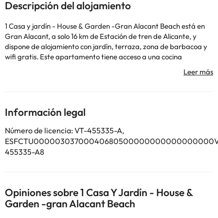
Descripción del alojamiento
1 Casa y jardín - House & Garden -Gran Alacant Beach está en
Gran Alacant, a solo 16 km de Estación de tren de Alicante, y
dispone de alojamiento con jardín, terraza, zona de barbacoa y
wifi gratis. Este apartamento tiene acceso a una cocina
totalmente equipada. Este apartamento con aire acondicionado
consta de 1 dormitorio independiente, 1 baño con artículos de
aseo gratuitos y secador de pelo, y una zona de estar. Hay TV de
pantalla plana. Alicante Golf está a 24 km del alojamiento, y
Campo de golf Las Colinas está a 49 km. El aeropuerto
Información legal
(Aeropuerto de Alicante – Elche Miguel Hernández) está a 7 km.
En este alojamiento no se pueden celebrar despedidas de soltero
Número de licencia: VT-455335-A,
o soltera ni fiestas similares. Informa a con antelación de tu hora
ESFCTU00000303700040680500000000000000000V
prevista de llegada. Para ello, puedes utilizar el apartado de
455335-A8
peticiones especiales al hacer la reserva o ponerte en contacto
directamente con el alojamiento. Los datos de contacto
aparecen en la confirmación de la reserva.
Opiniones sobre 1 Casa Y Jardín - House &
Garden -gran Alacant Beach
Algunos de los servicios detallados pueden ser de pago. Puedes
consultar sus tarifas directamente en el establecimiento. Toda la