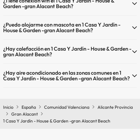
¿Tiene conexión wifi el 1 Casa Y Jardín - House &
Garden -gran Alacant Beach?
El 1 Casa Y Jardín - House & Garden -gran Alacant Beach dispone de
¿Puedo alojarme con mascota en 1 Casa Y Jardín -
Wi-Fi.
House & Garden -gran Alacant Beach?
En 1 Casa Y Jardín - House & Garden -gran Alacant Beach no se
¿Hay calefacción en 1 Casa Y Jardín - House & Garden -
admiten mascotas.
gran Alacant Beach?
Sí, 1 Casa Y Jardín - House & Garden -gran Alacant Beach tiene
¿Hay aire acondicionado en las zonas comunes en 1
calefacción en las zonas comunes.
Casa Y Jardín - House & Garden -gran Alacant Beach?
Sí, 1 Casa Y Jardín - House & Garden -gran Alacant Beach tiene aire
acondicionado en las zonas comunes.
Inicio
España
Comunidad Valenciana
Alicante Provincia
Gran Alacant
1 Casa Y Jardín - House & Garden -gran Alacant Beach