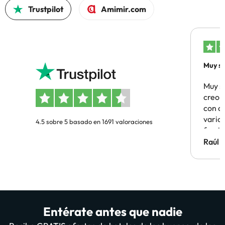
Trustpilot
Amimir.com
Muy sa
Muy s
creo 
con c
vario
4.5 sobre 5 basado en 1691 valoraciones
famil
Hotel 
Raúl 
vuestr
Entérate antes que nadie