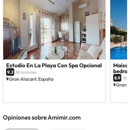
Estudio En La Playa Con Spa Opcional
Maison
bedro
9.2
88 opiniones
8.9
32 o
Gran Alacant, España
Gran A
Opiniones sobre Amimir.com