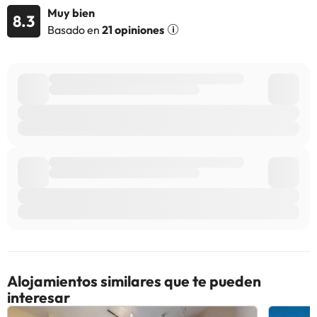
información de esta ficha está sujeta a cambios por parte del
Muy bien
8.3
alojamiento. Si tienes dudas, contáctanos.
Basado en
21 opiniones
Alojamientos similares que te pueden
interesar