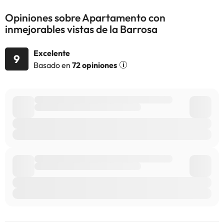
información de esta ficha está sujeta a cambios por parte del
Opiniones sobre Apartamento con
alojamiento. Si tienes dudas, contáctanos.
inmejorables vistas de la Barrosa
Excelente
9
Basado en
72 opiniones