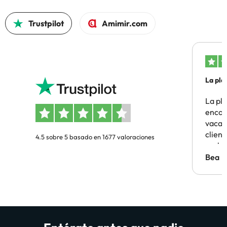
Trustpilot
Amimir.com
La pla
La pl
encon
vacaci
clien
4.5 sobre 5 basado en 1677 valoraciones
probl
antes.
Bea