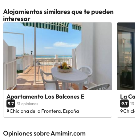
Alojamientos similares que te pueden
interesar
Apartamento Los Balcones E
La Cas
9.7
9.7
31 opiniones
13 o
Chiclana de la Frontera, España
Chicla
Opiniones sobre Amimir.com