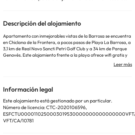
Descripción del alojamiento
Apartamento con inmejorables vistas de la Barrosa se encuentra
en Chiclana de la Frontera, a pocos pasos de Playa La Barrosa, a
3,1 km de Real Novo Sancti Petri Golf Club y a 34 km de Parque
Genovés. Este alojamiento frente a la playa ofrece wifi gratis y
acceso a un balcón. El apartamento cuenta con terraza y vistas
al mar, y dispone de 2 dormitorios, una sala de estar, TV de
pantalla plana, una cocina equipada con nevera y microondas, y
1 baño con ducha. Hay toallas y ropa de cama en el
apartamento. Club de Golf Campano está a 14 km del
Información legal
alojamiento, y Fuerte de Cortadura está a 28 km. El aeropuerto
(Aeropuerto de Jerez) está a 53 km.
Este alojamiento está gestionado por un particular.
En este alojamiento no se pueden celebrar despedidas de soltero
Número de licencia: CTC-2020106596,
o soltera ni fiestas similares. Gestionado por un particular
ESFCTU0000110250003019530000000000000000VFT/C
VFT/CA/10781
Algunos de los servicios detallados pueden ser de pago. Puedes
consultar sus tarifas directamente en el establecimiento. Toda la