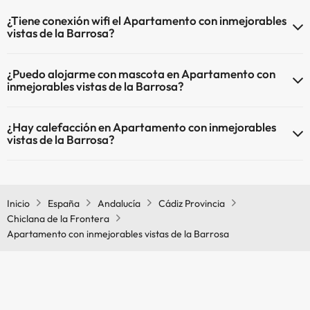
¿Tiene conexión wifi el Apartamento con inmejorables
vistas de la Barrosa?
El Apartamento con inmejorables vistas de la Barrosa dispone de
¿Puedo alojarme con mascota en Apartamento con
Wi-Fi.
inmejorables vistas de la Barrosa?
En Apartamento con inmejorables vistas de la Barrosa no se
¿Hay calefacción en Apartamento con inmejorables
admiten mascotas.
vistas de la Barrosa?
Sí, Apartamento con inmejorables vistas de la Barrosa tiene
calefacción en las zonas comunes.
Inicio
España
Andalucía
Cádiz Provincia
Chiclana de la Frontera
Apartamento con inmejorables vistas de la Barrosa