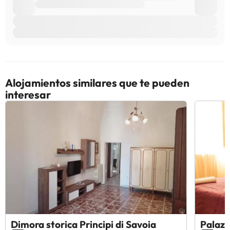
Alojamientos similares que te pueden
interesar
Dimora storica Principi di Savoia
Palazz