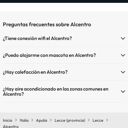
Preguntas frecuentes sobre Alcentro
¿Tiene conexión wifi el Alcentro?
El Alcentro dispone de Wi-Fi.
¿Puedo alojarme con mascota en Alcentro?
En Alcentro no se admiten mascotas.
¿Hay calefacción en Alcentro?
Sí, Alcentro tiene calefacción en las zonas comunes.
¿Hay aire acondicionado en las zonas comunes en
Alcentro?
Sí, Alcentro tiene aire acondicionado en las zonas comunes.
Inicio
Italia
Apulia
Lecce (provincia)
Lecce
Alcentro