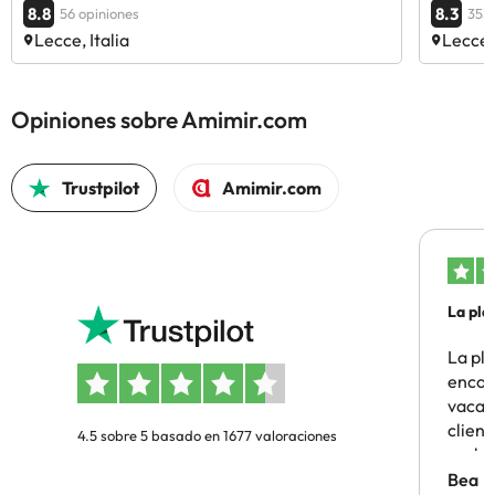
8.8
8.3
56 opiniones
353 
Lecce, Italia
Lecce, 
Opiniones sobre Amimir.com
Trustpilot
Amimir.com
La pla
La pl
encon
vacaci
clien
4.5 sobre 5 basado en 1677 valoraciones
probl
antes.
Bea