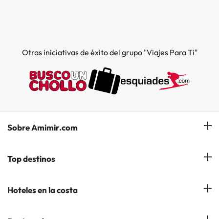
Otras iniciativas de éxito del grupo "Viajes Para Ti"
Sobre Amimir.com
¿Quiénes somos?
Top destinos
Opiniones de nuestros clientes
Hoteles en Salou
Hoteles en la costa
Gestionar mi reserva
Hoteles en Lloret de Mar
Blog de Amimir.com
Hoteles en la Costa Azahar