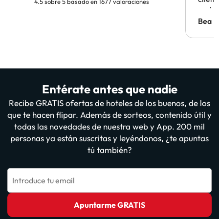
4.5 sobre 5 basado en 1677 valoraciones
probl
antes.
Bea
Entérate antes que nadie
Recibe GRATIS ofertas de hoteles de los buenos, de los
que te hacen flipar. Además de sorteos, contenido útil y
todas las novedades de nuestra web y App. 200 mil
personas ya están suscritas y leyéndonos, ¿te apuntas
tú también?
Introduce tu email
Apuntarme GRATIS