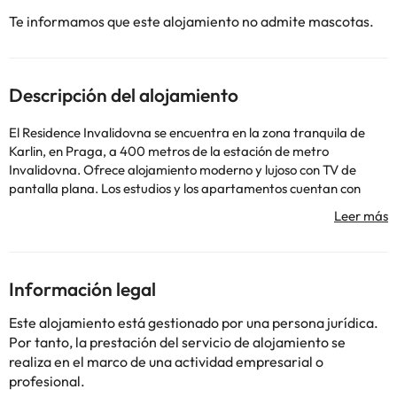
Te informamos que este alojamiento no admite mascotas.
Descripción del alojamiento
El Residence Invalidovna se encuentra en la zona tranquila de
Karlin, en Praga, a 400 metros de la estación de metro
Invalidovna. Ofrece alojamiento moderno y lujoso con TV de
pantalla plana. Los estudios y los apartamentos cuentan con
suelo de parqué. La cocina está equipada con lavadora,
lavavajillas y microondas. La TV vía satélite ofrece programas en
varios idiomas. El Residence Invalidovna está a 10 minutos en
metro del centro de Praga y a 400 metros de un restaurante y
un bar/cafetería que ofrece desayunos.
Información legal
Este alojamiento está gestionado por una persona jurídica.
Por tanto, la prestación del servicio de alojamiento se
Algunos de los servicios detallados pueden ser de pago. Puedes
realiza en el marco de una actividad empresarial o
consultar sus tarifas directamente en el establecimiento. Toda la
profesional.
información de esta ficha está sujeta a cambios por parte del