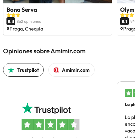
Bona Serva
Olympi
8.3
8.1
862 opiniones
944
Praga, Chequia
Praga,
Opiniones sobre Amimir.com
Trustpilot
Amimir.com
La pla
La pl
encon
vacaci
clien