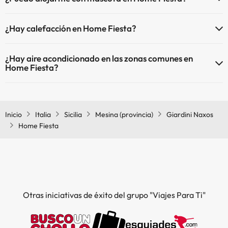
En Home Fiesta se admiten mascotas (previa petición y de pago
¿Hay calefacción en Home Fiesta?
directo en hotel). Consulta las condiciones.
Sí, Home Fiesta tiene calefacción en las zonas comunes.
¿Hay aire acondicionado en las zonas comunes en
Home Fiesta?
Sí, Home Fiesta tiene aire acondicionado en las zonas comunes.
Inicio
Italia
Sicilia
Mesina (provincia)
Giardini Naxos
Home Fiesta
Otras iniciativas de éxito del grupo "Viajes Para Ti"