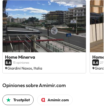
Home Minerva
Home 
8.6
8.6
15 opiniones
27 o
Giardini Naxos, Italia
Giardin
Opiniones sobre Amimir.com
Trustpilot
Amimir.com