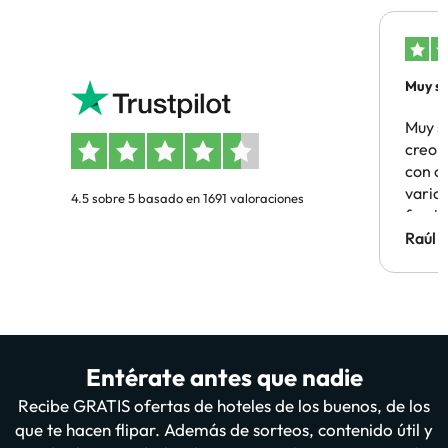
Muy sa
Muy s
creo 
con c
vario
4.5 sobre 5 basado en 1691 valoraciones
famil
Hotel 
Raúl 
vuestr
Entérate antes que nadie
Recibe GRATIS ofertas de hoteles de los buenos, de los
que te hacen flipar. Además de sorteos, contenido útil y