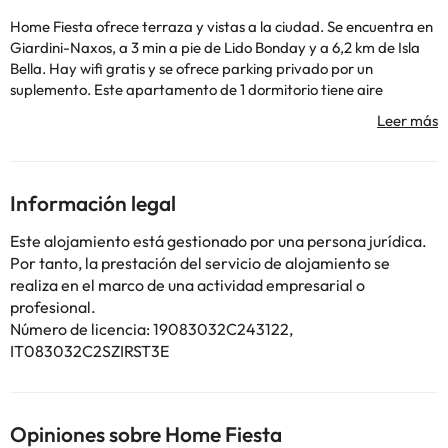
Home Fiesta ofrece terraza y vistas a la ciudad. Se encuentra en
Giardini-Naxos, a 3 min a pie de Lido Bonday y a 6,2 km de Isla
Bella. Hay wifi gratis y se ofrece parking privado por un
suplemento. Este apartamento de 1 dormitorio tiene aire
acondicionado y ofrece 1 baño con bidet, ducha y secador de
pelo. Hay una zona de estar, una zona de comedor y una cocina
completa con nevera, horno y fogones. Parada del teleférico
Mazzarò - Taormina (Salita) está a 8,2 km del alojamiento, y
Parada del teleférico Mazzaró - Taormina está a 10 km. El
Información legal
aeropuerto (Aeropuerto de Catania - Fontanarossa) está a 52
km.
Este alojamiento está gestionado por una persona jurídica.
En este alojamiento no se pueden celebrar despedidas de soltero
Por tanto, la prestación del servicio de alojamiento se
o soltera ni fiestas similares. Los huéspedes deberán mostrar un
realiza en el marco de una actividad empresarial o
documento de identidad válido y una tarjeta de crédito al
profesional.
realizar el registro de entrada. Ten en cuenta que todas las
Número de licencia: 19083032C243122,
peticiones especiales están sujetas a disponibilidad y pueden
IT083032C2SZIRST3E
comportar suplementos. Informa a con antelación de tu hora
prevista de llegada. Para ello, puedes utilizar el apartado de
peticiones especiales al hacer la reserva o ponerte en contacto
directamente con el alojamiento. Los datos de contacto
Opiniones sobre Home Fiesta
aparecen en la confirmación de la reserva.