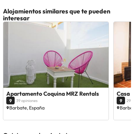
Alojamientos similares que te pueden
interesar
Apartamento Coquina MRZ Rentals
Casa B
9
9
39 opiniones
29 o
Barbate, España
Barbat