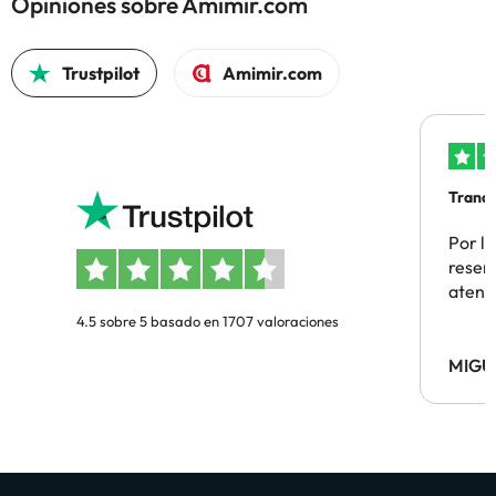
Opiniones sobre Amimir.com
Trustpilot
Amimir.com
Tranqu
Por la
reserv
atenc
4.5 sobre 5 basado en 1707 valoraciones
MIGU