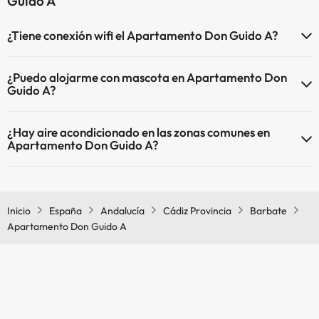
Guido A
¿Tiene conexión wifi el Apartamento Don Guido A?
El Apartamento Don Guido A dispone de Wi-Fi.
¿Puedo alojarme con mascota en Apartamento Don
Guido A?
En Apartamento Don Guido A no se admiten mascotas.
¿Hay aire acondicionado en las zonas comunes en
Apartamento Don Guido A?
Sí, Apartamento Don Guido A tiene aire acondicionado en las zonas
comunes.
Inicio
España
Andalucía
Cádiz Provincia
Barbate
Apartamento Don Guido A