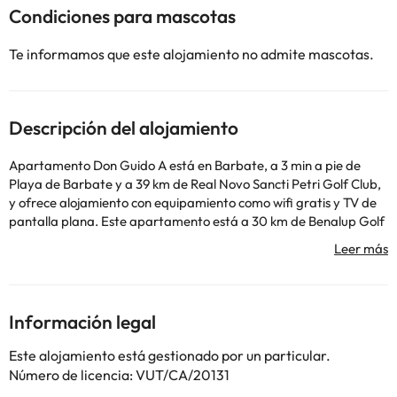
Condiciones para mascotas
Te informamos que este alojamiento no admite mascotas.
Descripción del alojamiento
Apartamento Don Guido A está en Barbate, a 3 min a pie de
Playa de Barbate y a 39 km de Real Novo Sancti Petri Golf Club,
y ofrece alojamiento con equipamiento como wifi gratis y TV de
pantalla plana. Este apartamento está a 30 km de Benalup Golf
& Country Club y a 34 km de Club de Golf Campano. Este
apartamento con aire acondicionado consta de 1 dormitorio
independiente, una sala de estar, una cocina totalmente
equipada y 1 baño. El aeropuerto (Aeropuerto de Jerez) está a
87 km.
Información legal
En este alojamiento no se pueden celebrar despedidas de soltero
o soltera ni fiestas similares.
Este alojamiento está gestionado por un particular.
Número de licencia: VUT/CA/20131
Algunos de los servicios detallados pueden ser de pago. Puedes