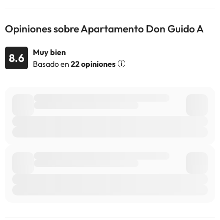
consultar sus tarifas directamente en el establecimiento. Toda la
información de esta ficha está sujeta a cambios por parte del
Opiniones sobre Apartamento Don Guido A
alojamiento. Si tienes dudas, contáctanos.
Muy bien
8.6
Basado en
22 opiniones