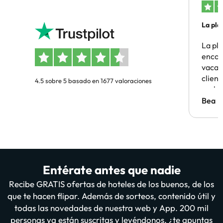
La pla
La pl
encon
vacaci
clien
4.5 sobre 5 basado en 1677 valoraciones
probl
antes.
Bea
Entérate antes que nadie
Recibe GRATIS ofertas de hoteles de los buenos, de los
que te hacen flipar. Además de sorteos, contenido útil y
todas las novedades de nuestra web y App. 200 mil
personas ya están suscritas y leyéndonos, ¿te apuntas