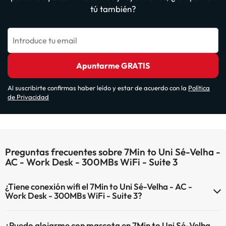
tú también?
Introduce tu email
Apuntarme GRATIS
Al suscribirte confirmas haber leído y estar de acuerdo con la
Política
de Privacidad
Preguntas frecuentes sobre 7Min to Uni Sé-Velha -
AC - Work Desk - 300MBs WiFi - Suite 3
¿Tiene conexión wifi el 7Min to Uni Sé-Velha - AC -
Work Desk - 300MBs WiFi - Suite 3?
El 7Min to Uni Sé-Velha - AC - Work Desk - 300MBs WiFi - Suite 3
¿Puedo alojarme con mascota en 7Min to Uni Sé-Velha
dispone de Wi-Fi.