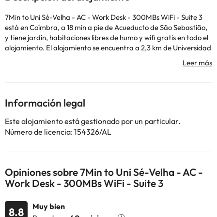
7Min to Uni Sé-Velha - AC - Work Desk - 300MBs WiFi - Suite 3
está en Coímbra, a 18 min a pie de Acueducto de São Sebastião,
y tiene jardín, habitaciones libres de humo y wifi gratis en todo el
alojamiento. El alojamiento se encuentra a 2,3 km de Universidad
de Coímbra, a 15 min a pie de Estadio Ciudad de Coímbra y a 4,7
km de Estación de tren de Coímbra-A. Todas las habitaciones
están equipadas con un balcón con vistas a la ciudad. El hostal o
pensión ofrece habitaciones con aire acondicionado, escritorio,
cafetera, nevera, lavavajillas, caja fuerte, TV de pantalla plana,
Información legal
terraza y baño privado con ducha. En 7Min to Uni Sé-Velha - AC
- Work Desk - 300MBs WiFi - Suite 3, las habitaciones cuentan
Este alojamiento está gestionado por un particular.
con ropa de cama y toallas. Monasterio de Santa Clara-a-Velha
Número de licencia: 154326/AL
está a 5,1 km del alojamiento, y Portugal dos Pequenitos está a
5,7 km.
En este alojamiento no se pueden celebrar despedidas de soltero
o soltera ni fiestas similares.
Opiniones sobre 7Min to Uni Sé-Velha - AC -
Work Desk - 300MBs WiFi - Suite 3
Algunos de los servicios detallados pueden ser de pago. Puedes
consultar sus tarifas directamente en el establecimiento. Toda la
Muy bien
8.8
información de esta ficha está sujeta a cambios por parte del