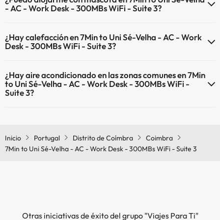
- AC - Work Desk - 300MBs WiFi - Suite 3?
En 7Min to Uni Sé-Velha - AC - Work Desk - 300MBs WiFi - Suite 3
¿Hay calefacción en 7Min to Uni Sé-Velha - AC - Work
no se admiten mascotas.
Desk - 300MBs WiFi - Suite 3?
Sí, 7Min to Uni Sé-Velha - AC - Work Desk - 300MBs WiFi - Suite 3
¿Hay aire acondicionado en las zonas comunes en 7Min
tiene calefacción en las zonas comunes.
to Uni Sé-Velha - AC - Work Desk - 300MBs WiFi -
Suite 3?
Sí, 7Min to Uni Sé-Velha - AC - Work Desk - 300MBs WiFi - Suite 3
tiene aire acondicionado en las zonas comunes.
Inicio
Portugal
Distrito de Coímbra
Coimbra
7Min to Uni Sé-Velha - AC - Work Desk - 300MBs WiFi - Suite 3
Otras iniciativas de éxito del grupo "Viajes Para Ti"