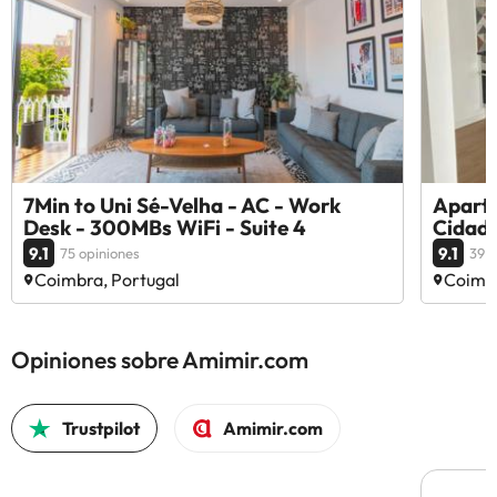
7Min to Uni Sé-Velha - AC - Work
Apart
Desk - 300MBs WiFi - Suite 4
Cidade
9.1
9.1
75 opiniones
39 o
Coimbra, Portugal
Coimbr
Opiniones sobre Amimir.com
Trustpilot
Amimir.com