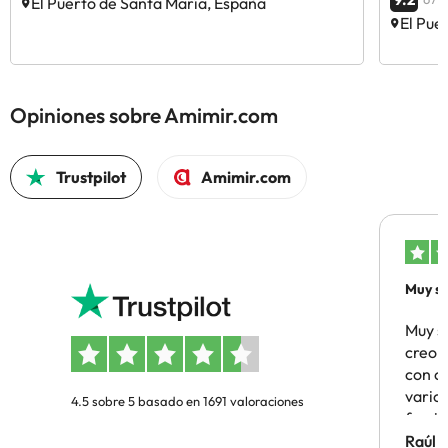
El Puerto de Santa María, España
El Pue
Opiniones sobre Amimir.com
Trustpilot
Amimir.com
Muy sa
Muy s
creo 
con c
vario
4.5 sobre 5 basado en 1691 valoraciones
famil
Hotel 
Raúl 