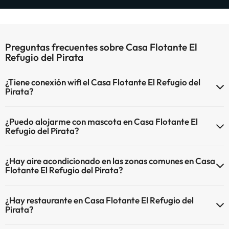
Preguntas frecuentes sobre Casa Flotante El
Refugio del Pirata
¿Tiene conexión wifi el Casa Flotante El Refugio del
Pirata?
El Casa Flotante El Refugio del Pirata dispone de Wi-Fi.
¿Puedo alojarme con mascota en Casa Flotante El
Refugio del Pirata?
En Casa Flotante El Refugio del Pirata no se admiten mascotas.
¿Hay aire acondicionado en las zonas comunes en Casa
Flotante El Refugio del Pirata?
Sí, Casa Flotante El Refugio del Pirata tiene aire acondicionado en
¿Hay restaurante en Casa Flotante El Refugio del
las zonas comunes.
Pirata?