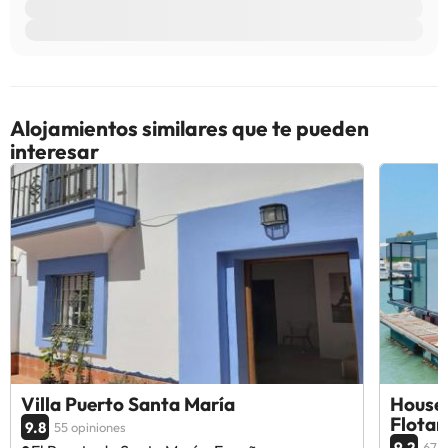
Alojamientos similares que te pueden
interesar
Villa Puerto Santa María
Houseb
Flotan
9.8
55 opiniones
9.2
67 o