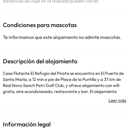
distancias de viaje en la realidad pueden variar.
Condiciones para mascotas
Te informamos que este alojamiento no admite mascotas.
Descripción del alojamiento
Casa Flotante El Refugio del Pirata se encuentra en El Puerto de
Santa María, a 12 min a pie de Playa de la Puntilla y a 37 km de
Real Novo Sancti Petri Golf Club, y ofrece alojamiento con wifi
gratis, aire acondicionado, restaurante y bar. El alojamiento
ofrece vistas al río y está a 21 km de Parque Genovés y a 23 km
de Costa Ballena Ocean Golf Club. El barco cuenta con 1
dormitorio, 1 baño, ropa de cama, toallas, TV de pantalla plana,
zona de comedor, cocina totalmente equipada y terraza con
vistas a la ciudad. El barco ofrece servicio de alquiler de
Información legal
bicicletas. Club de Golf Montecastillo está a 31 km del