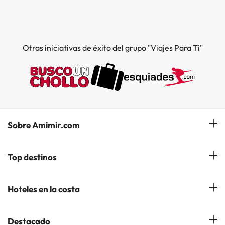
Otras iniciativas de éxito del grupo "Viajes Para Ti"
Sobre Amimir.com
¿Quiénes somos?
Top destinos
Opiniones de nuestros clientes
Hoteles en Salou
Hoteles en la costa
Gestionar mi reserva
Hoteles en Lloret de Mar
Blog de Amimir.com
Hoteles en la Costa Azahar
Destacado