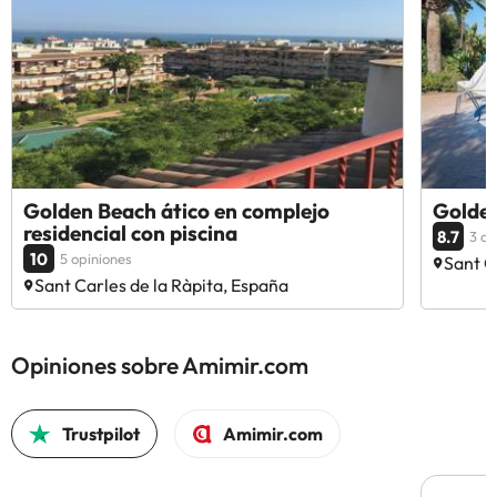
Golden Beach ático en complejo
Golde
residencial con piscina
8.7
3 op
10
5 opiniones
Sant C
Sant Carles de la Ràpita, España
Opiniones sobre Amimir.com
Trustpilot
Amimir.com