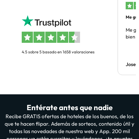
Me gus
Me gus
bien
4.5 sobre 5 basado en 1658 valoraciones
Jose
Entérate antes que nadie
Recibe GRATIS ofertas de hoteles de los buenos, de los
que te hacen flipar. Además de sorteos, contenido útil y
todas las novedades de nuestra web y App. 200 mil
personas ya están suscritas y leyéndonos, ¿te apuntas