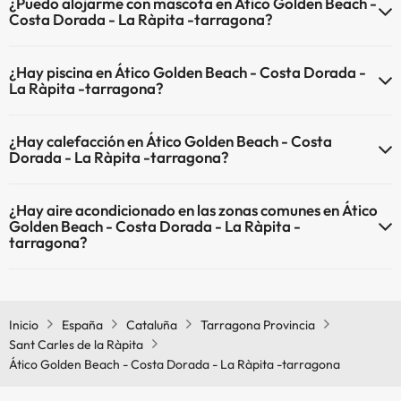
¿Puedo alojarme con mascota en Ático Golden Beach -
dispone de Wi-Fi.
Costa Dorada - La Ràpita -tarragona?
En Ático Golden Beach - Costa Dorada - La Ràpita -tarragona no se
¿Hay piscina en Ático Golden Beach - Costa Dorada -
admiten mascotas.
La Ràpita -tarragona?
Sí, Ático Golden Beach - Costa Dorada - La Ràpita -tarragona tiene
¿Hay calefacción en Ático Golden Beach - Costa
piscina (este servicio puede ser de pago) Aquí tienes más info sobre
Dorada - La Ràpita -tarragona?
la piscina y otras instalaciones.
Sí, Ático Golden Beach - Costa Dorada - La Ràpita -tarragona tiene
Piscina al aire libre (temporada de verano)
¿Hay aire acondicionado en las zonas comunes en Ático
calefacción en las zonas comunes.
Golden Beach - Costa Dorada - La Ràpita -
tarragona?
Sí, Ático Golden Beach - Costa Dorada - La Ràpita -tarragona tiene
aire acondicionado en las zonas comunes.
Inicio
España
Cataluña
Tarragona Provincia
Sant Carles de la Ràpita
Ático Golden Beach - Costa Dorada - La Ràpita -tarragona