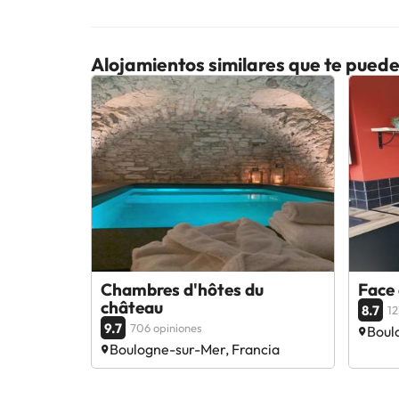
Alojamientos similares que te puede
Chambres d'hôtes du
Face
château
8.7
12
9.7
706 opiniones
Boul
Boulogne-sur-Mer, Francia