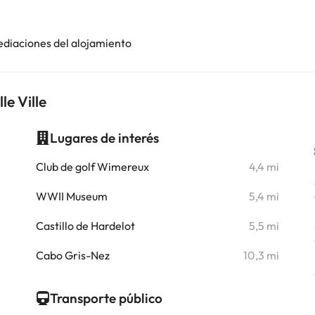
ediaciones del alojamiento
le Ville
Lugares de interés
i
Club de golf Wimereux
4,4 mi
i
WWII Museum
5,4 mi
i
Castillo de Hardelot
5,5 mi
i
Cabo Gris-Nez
10,3 mi
i
Transporte público