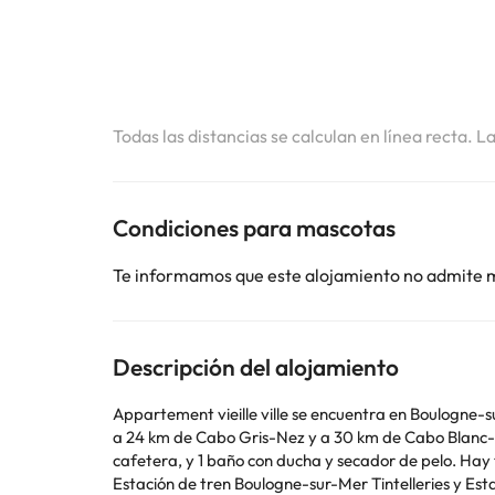
Todas las distancias se calculan en línea recta. L
Condiciones para mascotas
Te informamos que este alojamiento no admite 
Descripción del alojamiento
Appartement vieille ville se encuentra en Boulogne-s
a 24 km de Cabo Gris-Nez y a 30 km de Cabo Blanc-Nez. Este apartamento consta de 2 dormitorios, una sala de estar, una cocina totalmente equipad
cafetera, y 1 baño con ducha y secador de pelo. Hay toallas y ropa de cama en el apartament
Estación de tren Boulogne-sur-Mer Tintelleries y Es