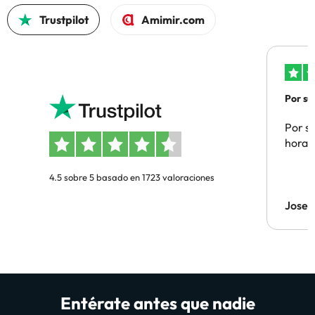
Trustpilot
Amimir.com
Por su
Por su
hora 
4.5 sobre 5 basado en 1723 valoraciones
Jose 
Entérate antes que nadie