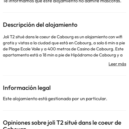
Te informamos que este alojamiento no admite mascotas.
Descripción del alojamiento
Joli T2 situé dans le coeur de Cabourg es un alojamiento con wifi
gratis y vistas a la ciudad que está en Cabourg, a solo 6 min a pie
de Plage Ecole Voile y a 400 metros de Casino de Cabourg. Este
apartamento está a 18 min a pie de Hipódromo de Cabourg y a
17 km de Hipódromo de Deauville. Este apartamento consta de 1
dormitorio, una sala de estar, una cocina totalmente equipada
con nevera y cafetera, y 1 baño con ducha y secador de pelo.
Hay toallas y ropa de cama en el apartamento. Casino Barrière
de Deauville está a 19 km del alojamiento, y Promenade des
Información legal
Planches está a 19 km. El aeropuerto (Aeropuerto de Deauville -
Saint-Gatien) está a 26 km.
Este alojamiento está gestionado por un particular.
En este alojamiento no se pueden celebrar despedidas de soltero
o soltera ni fiestas similares. Gestionado por un particular
Opiniones sobre joli T2 situé dans le coeur de
Algunos de los servicios detallados pueden ser de pago. Puedes