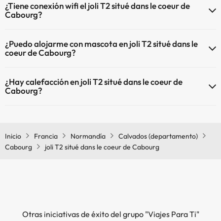
¿Tiene conexión wifi el joli T2 situé dans le coeur de
Cabourg?
El joli T2 situé dans le coeur de Cabourg dispone de Wi-Fi.
¿Puedo alojarme con mascota en joli T2 situé dans le
coeur de Cabourg?
En joli T2 situé dans le coeur de Cabourg no se admiten mascotas.
¿Hay calefacción en joli T2 situé dans le coeur de
Cabourg?
Sí, joli T2 situé dans le coeur de Cabourg tiene calefacción en las
zonas comunes.
Inicio
Francia
Normandía
Calvados (departamento)
Cabourg
joli T2 situé dans le coeur de Cabourg
Otras iniciativas de éxito del grupo "Viajes Para Ti"