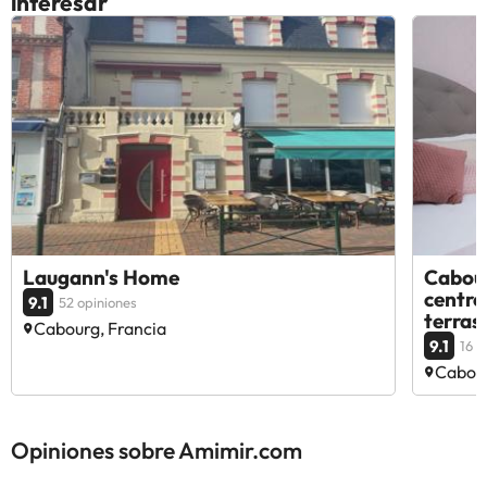
interesar
Laugann's Home
Cabour
centre
9.1
52 opiniones
terrass
Cabourg, Francia
9.1
16 o
Cabour
Opiniones sobre Amimir.com